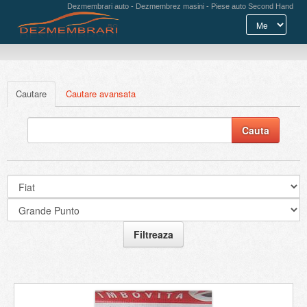
Dezmembrari auto - Dezmembrez masini - Piese auto Second Hand
Cautare
Cautare avansata