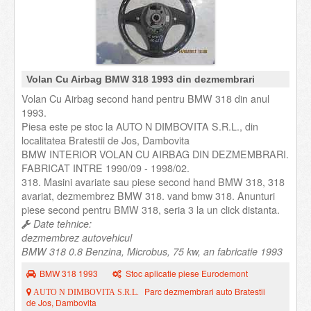
Volan Cu Airbag BMW 318 1993 din dezmembrari
Volan Cu Airbag second hand pentru BMW 318 din anul
1993.
Piesa este pe stoc la AUTO N DIMBOVITA S.R.L., din
localitatea Bratestii de Jos, Dambovita
BMW INTERIOR VOLAN CU AIRBAG DIN DEZMEMBRARI.
FABRICAT INTRE 1990/09 - 1998/02.
318. Masini avariate sau piese second hand BMW 318, 318
avariat, dezmembrez BMW 318. vand bmw 318. Anunturi
piese second pentru BMW 318, seria 3 la un click distanta.
Date tehnice:
dezmembrez autovehicul
BMW 318 0.8 Benzina, Microbus, 75 kw, an fabricatie 1993
BMW 318 1993
Stoc aplicatie piese Eurodemont
Parc dezmembrari auto Bratestii
AUTO N DIMBOVITA S.R.L.
de Jos, Dambovita