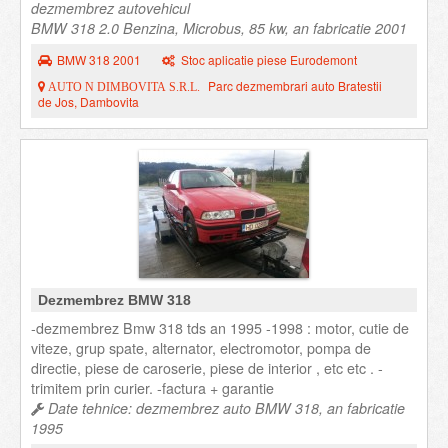
dezmembrez autovehicul
BMW 318 2.0 Benzina, Microbus, 85 kw, an fabricatie 2001
BMW 318 2001
Stoc aplicatie piese Eurodemont
Parc dezmembrari auto Bratestii
AUTO N DIMBOVITA S.R.L.
de Jos, Dambovita
Dezmembrez BMW 318
-dezmembrez Bmw 318 tds an 1995 -1998 : motor, cutie de
viteze, grup spate, alternator, electromotor, pompa de
directie, piese de caroserie, piese de interior , etc etc . -
trimitem prin curier. -factura + garantie
Date tehnice: dezmembrez auto BMW 318, an fabricatie
1995