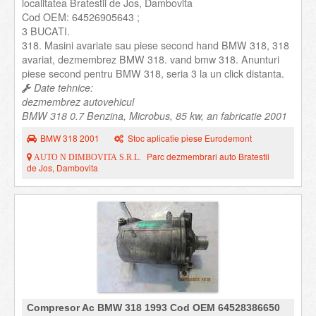
localitatea Bratestii de Jos, Dambovita
Cod OEM: 64526905643 ;
3 BUCATI.
318. Masini avariate sau piese second hand BMW 318, 318
avariat, dezmembrez BMW 318. vand bmw 318. Anunturi
piese second pentru BMW 318, seria 3 la un click distanta.
Date tehnice:
dezmembrez autovehicul
BMW 318 0.7 Benzina, Microbus, 85 kw, an fabricatie 2001
BMW 318 2001
Stoc aplicatie piese Eurodemont
Parc dezmembrari auto Bratestii
AUTO N DIMBOVITA S.R.L.
de Jos, Dambovita
Compresor Ac BMW 318 1993 Cod OEM 64528386650