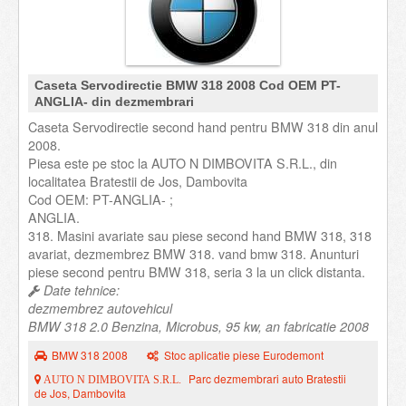
Caseta Servodirectie BMW 318 2008 Cod OEM PT-
ANGLIA- din dezmembrari
Caseta Servodirectie second hand pentru BMW 318 din anul
2008.
Piesa este pe stoc la AUTO N DIMBOVITA S.R.L., din
localitatea Bratestii de Jos, Dambovita
Cod OEM: PT-ANGLIA- ;
ANGLIA.
318. Masini avariate sau piese second hand BMW 318, 318
avariat, dezmembrez BMW 318. vand bmw 318. Anunturi
piese second pentru BMW 318, seria 3 la un click distanta.
Date tehnice:
dezmembrez autovehicul
BMW 318 2.0 Benzina, Microbus, 95 kw, an fabricatie 2008
BMW 318 2008
Stoc aplicatie piese Eurodemont
Parc dezmembrari auto Bratestii
AUTO N DIMBOVITA S.R.L.
de Jos, Dambovita