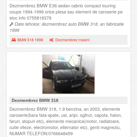
Dezmembrez BMW E36 sedan cabrio compact touring
coupe 1994-1999 orice piesa sau element de caroserie pe
stoc info 0755818378
Date tehnice: dezmembrez auto BMW 318, an fabricatie
1998
BMW 318 1998
Dezmembrez masini
Dezmembrez BMW 318
Dezmembrez BMW 318, 1.9 benzina, an 2003, elemente
caroserie(bara fata-spate, usi, aripi, oglinzi, capota, haion,
faruri, stopuri etc), elemente mecanica(motor, radiatoare,
cutie viteze, electromotor, elternator etc), genti magneziu,
NUMAR TELEFON:0766648459