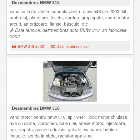
Dezmembrez BMW 318
vand cutie de viteze manuala pentru bmw e46 din 2003, kit
ambreiaj, planetare, fuzete, cardan, grup spate, cadru motor,
arcuri, amortizoare, flanse, bascule, etc
Date tehnice: dezmembrez auto BMW 318, an fabricatie
2002
BMW 318 2002
Dezmembrez masini
Dezmembrez BMW 318
vand motor pentru bmw 318i tip 194e1, bloc motor chiulasa,
axa cu came, vibrochen, baie ulei, anexe motor, injectoare,
egr, clapeta, galerie admisie, galerie evacuare, bobina
inductie, sonda lambda, radiator apa si ac,