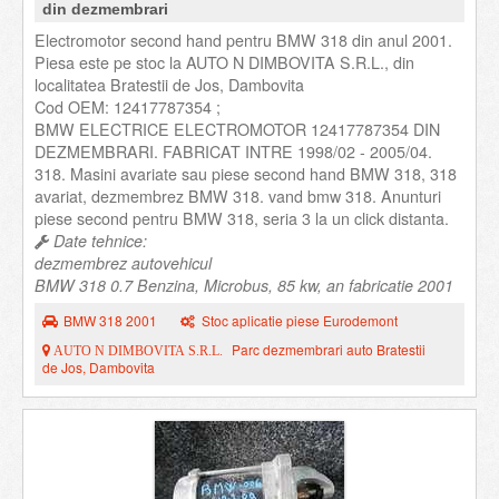
din dezmembrari
Electromotor second hand pentru BMW 318 din anul 2001.
Piesa este pe stoc la AUTO N DIMBOVITA S.R.L., din
localitatea Bratestii de Jos, Dambovita
Cod OEM: 12417787354 ;
BMW ELECTRICE ELECTROMOTOR 12417787354 DIN
DEZMEMBRARI. FABRICAT INTRE 1998/02 - 2005/04.
318. Masini avariate sau piese second hand BMW 318, 318
avariat, dezmembrez BMW 318. vand bmw 318. Anunturi
piese second pentru BMW 318, seria 3 la un click distanta.
Date tehnice:
dezmembrez autovehicul
BMW 318 0.7 Benzina, Microbus, 85 kw, an fabricatie 2001
BMW 318 2001
Stoc aplicatie piese Eurodemont
Parc dezmembrari auto Bratestii
AUTO N DIMBOVITA S.R.L.
de Jos, Dambovita