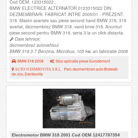
Cod OEM: 123315022 ;
BMW ELECTRICE ALTERNATOR 0123315022 DIN
DEZMEMBRARI. FABRICAT INTRE 2005/01 - PREZENT.
318. Masini avariate sau piese second hand BMW 318, 318
avariat, dezmembrez BMW 318. vand bmw 318. Anunturi
piese second pentru BMW 318, seria 3 la un click distanta.
Date tehnice:
dezmembrez autovehicul
BMW 318 0.7 Benzina, Microbus, 105 kw, an fabricatie 2008
BMW 318 2008
Stoc aplicatie piese Eurodemont
Parc dezmembrari auto Bratestii
AUTO N DIMBOVITA S.R.L.
de Jos, Dambovita
Electromotor BMW 318 2001 Cod OEM 12417787354