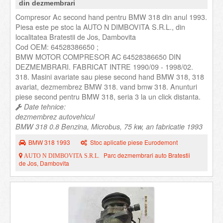
din dezmembrari
Compresor Ac second hand pentru BMW 318 din anul 1993.
Piesa este pe stoc la AUTO N DIMBOVITA S.R.L., din
localitatea Bratestii de Jos, Dambovita
Cod OEM: 64528386650 ;
BMW MOTOR COMPRESOR AC 64528386650 DIN
DEZMEMBRARI. FABRICAT INTRE 1990/09 - 1998/02.
318. Masini avariate sau piese second hand BMW 318, 318
avariat, dezmembrez BMW 318. vand bmw 318. Anunturi
piese second pentru BMW 318, seria 3 la un click distanta.
Date tehnice:
dezmembrez autovehicul
BMW 318 0.8 Benzina, Microbus, 75 kw, an fabricatie 1993
BMW 318 1993
Stoc aplicatie piese Eurodemont
Parc dezmembrari auto Bratestii
AUTO N DIMBOVITA S.R.L.
de Jos, Dambovita