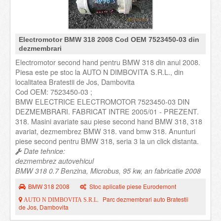
Electromotor BMW 318 2008 Cod OEM 7523450-03 din
dezmembrari
Electromotor second hand pentru BMW 318 din anul 2008.
Piesa este pe stoc la AUTO N DIMBOVITA S.R.L., din
localitatea Bratestii de Jos, Dambovita
Cod OEM: 7523450-03 ;
BMW ELECTRICE ELECTROMOTOR 7523450-03 DIN
DEZMEMBRARI. FABRICAT INTRE 2005/01 - PREZENT.
318. Masini avariate sau piese second hand BMW 318, 318
avariat, dezmembrez BMW 318. vand bmw 318. Anunturi
piese second pentru BMW 318, seria 3 la un click distanta.
Date tehnice:
dezmembrez autovehicul
BMW 318 0.7 Benzina, Microbus, 95 kw, an fabricatie 2008
BMW 318 2008
Stoc aplicatie piese Eurodemont
Parc dezmembrari auto Bratestii
AUTO N DIMBOVITA S.R.L.
de Jos, Dambovita