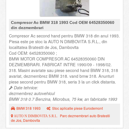
Compresor Ac BMW 318 1993 Cod OEM 64528350060
din dezmembrari
Compresor Ac second hand pentru BMW 318 din anul 1993.
Piesa este pe stoc la AUTO N DIMBOVITA S.R.L., din
localitatea Bratestii de Jos, Dambovita
Cod OEM: 64528350060 ;
BMW MOTOR COMPRESOR AC 64528350060 DIN
DEZMEMBRARI. FABRICAT INTRE 1990/09 - 1998/02.
318. Masini avariate sau piese second hand BMW 318, 318
avariat, dezmembrez BMW 318. vand bmw 318. Anunturi
piese second pentru BMW 318, seria 3 la un click distanta.
Date tehnice:
dezmembrez autovehicul
BMW 318 0.7 Benzina, Microbus, 75 kw, an fabricatie 1993
BMW 318 1993
Stoc aplicatie piese Eurodemont
Parc dezmembrari auto Bratestii
AUTO N DIMBOVITA S.R.L.
de Jos, Dambovita