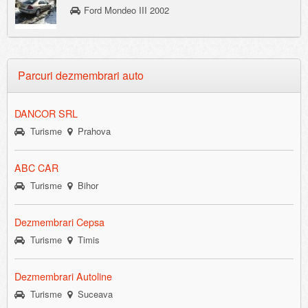
Ford Mondeo III 2002
Parcuri dezmembrari auto
DANCOR SRL
Turisme
Prahova
ABC CAR
Turisme
Bihor
Dezmembrari Cepsa
Turisme
Timis
Dezmembrari Autoline
Turisme
Suceava