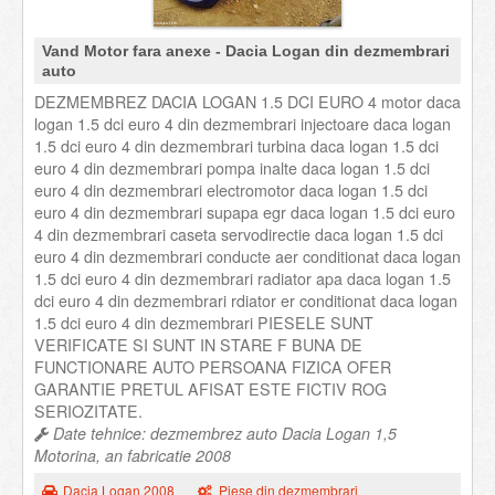
Vand Motor fara anexe - Dacia Logan din dezmembrari
auto
DEZMEMBREZ DACIA LOGAN 1.5 DCI EURO 4 motor daca
logan 1.5 dci euro 4 din dezmembrari injectoare daca logan
1.5 dci euro 4 din dezmembrari turbina daca logan 1.5 dci
euro 4 din dezmembrari pompa inalte daca logan 1.5 dci
euro 4 din dezmembrari electromotor daca logan 1.5 dci
euro 4 din dezmembrari supapa egr daca logan 1.5 dci euro
4 din dezmembrari caseta servodirectie daca logan 1.5 dci
euro 4 din dezmembrari conducte aer conditionat daca logan
1.5 dci euro 4 din dezmembrari radiator apa daca logan 1.5
dci euro 4 din dezmembrari rdiator er conditionat daca logan
1.5 dci euro 4 din dezmembrari PIESELE SUNT
VERIFICATE SI SUNT IN STARE F BUNA DE
FUNCTIONARE AUTO PERSOANA FIZICA OFER
GARANTIE PRETUL AFISAT ESTE FICTIV ROG
SERIOZITATE.
Date tehnice: dezmembrez auto Dacia Logan 1,5
Motorina, an fabricatie 2008
Dacia Logan 2008
Piese din dezmembrari