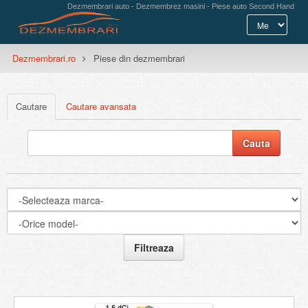
Dezmembrari auto - Dezmembrez masini - Piese auto Second Hand
Dezmembrari.ro
Piese din dezmembrari
Cautare
Cautare avansata