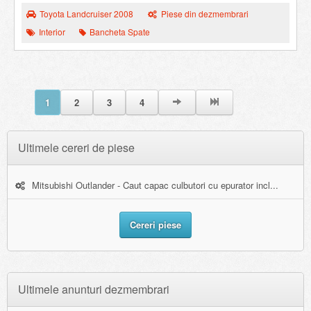
Toyota Landcruiser 2008
Piese din dezmembrari
Interior
Bancheta Spate
1
2
3
4
Ultimele cereri de piese
Mitsubishi Outlander - Caut capac culbutori cu epurator incl...
Cereri piese
Ultimele anunturi dezmembrari