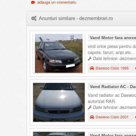
adauga un comentariu
Anunturi similare - dezmembrari.ro
Vand Motor fara anexe
vind orice piesa pentru d
capote, faruri, aripi.etc...
Date tehnice: dezmemb
Daewoo Cielo 1996
Vand Radiator AC - D
Vand radiator ac Daewoo 
autorizat RAR.
Date tehnice: dezmemb
Daewoo Cielo 2001
Vand Motor fara anexe