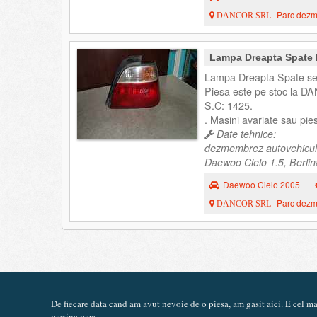
Parc dezme
DANCOR SRL
Lampa Dreapta Spate 
Lampa Dreapta Spate se
Piesa este pe stoc la DA
S.C: 1425.
. Masini avariate sau pi
Date tehnice:
dezmembrez autovehicul
Daewoo Cielo 1.5, Berlin
Daewoo Cielo 2005
Parc dezme
DANCOR SRL
De fiecare data cand am avut nevoie de o piesa, am gasit aici. E cel 
masina mea.