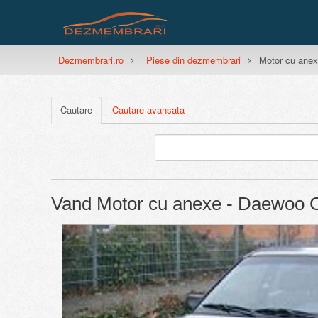
Dezmembrari.ro
Piese din dezmembrari
Motor cu anex
Cautare
Cautare avansata
Vand Motor cu anexe - Daewoo C
Previous