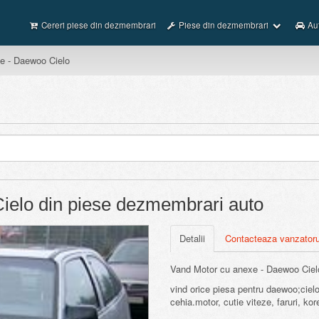
Cereri piese din dezmembrari
Piese din dezmembrari
Au
e - Daewoo Cielo
ielo din piese dezmembrari auto
Next
Detalii
Contacteaza vanzatoru
Vand Motor cu anexe - Daewoo Ciel
vind orice piesa pentru daewoo;cielo
cehia.motor, cutie viteze, faruri, ko