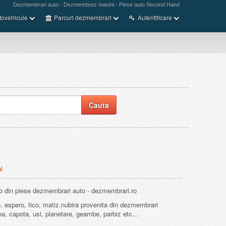
Dezmembrari auto - Dezmembrez masini - Piese auto Second Hand
tovehicule
Parcuri dezmembrari
Autentificare
l
o din piese dezmembrari auto - dezmembrari.ro
, espero, tico, matiz.nubira provenita din dezmembrari
rea, capota, usi, planetare, geambe, parbiz etc...