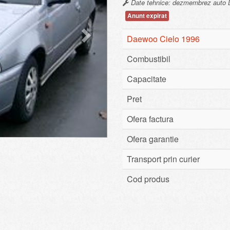
Date tehnice: dezmembrez auto D
Anunt expirat
Daewoo Cielo 1996
Combustibil
Capacitate
Pret
Ofera factura
Ofera garantie
Transport prin curier
Cod produs