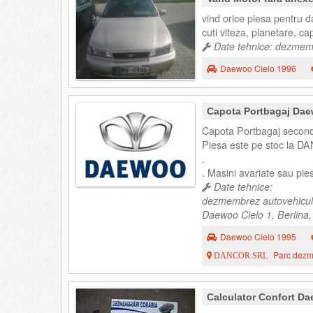
vind orice piesa pentru d
cuti viteza, planetare, ca
Date tehnice: dezmemb
Daewoo Cielo 1996
Capota Portbagaj Dae
Capota Portbagaj second
Piesa este pe stoc la DA
.
. Masini avariate sau pi
Date tehnice:
dezmembrez autovehicul
Daewoo Cielo 1, Berlina,
Daewoo Cielo 1995
Parc dezme
DANCOR SRL
Calculator Confort Da