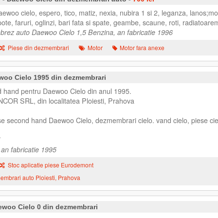
aewoo cielo, espero, tico, matiz, nexia, nubira 1 si 2, leganza, lanos;mo
pote, faruri, oglinzi, bari fata si spate, geambe, scaune, roti, radiatoare
rez auto Daewoo Cielo 1,5 Benzina, an fabricatie 1996
Piese din dezmembrari
Motor
Motor fara anexe
woo Cielo 1995 din dezmembrari
 hand pentru Daewoo Cielo din anul 1995.
NCOR SRL, din localitatea Ploiesti, Prahova
ese second hand Daewoo Cielo, dezmembrari cielo. vand cielo, piese cie
 an fabricatie 1995
Stoc aplicatie piese Eurodemont
mbrari auto Ploiesti, Prahova
ewoo Cielo 0 din dezmembrari