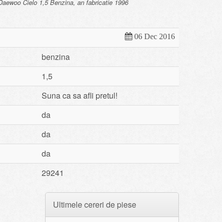
aewoo Cielo 1,5 Benzina, an fabricatie 1996
06 Dec 2016
benzina
1,5
Suna ca sa afli pretul!
da
da
da
29241
Ultimele cereri de piese