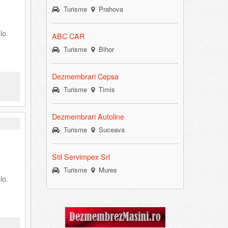
Turisme
Prahova
lo.
ABC CAR
Turisme
Bihor
Dezmembrari Cepsa
Turisme
Timis
Dezmembrari Autoline
Turisme
Suceava
Stil Servimpex Srl
Turisme
Mures
lo.