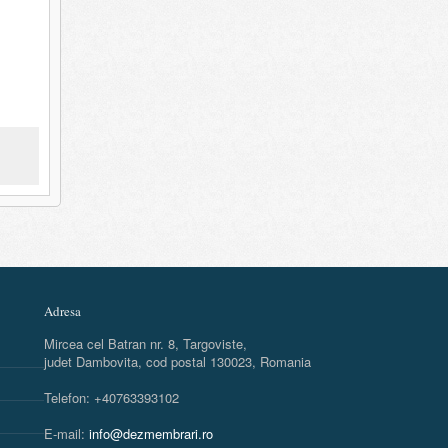
Adresa
Mircea cel Batran nr. 8, Targoviste,
judet Dambovita, cod postal 130023, Romania
Telefon: +40763393102
E-mail:
info@dezmembrari.ro