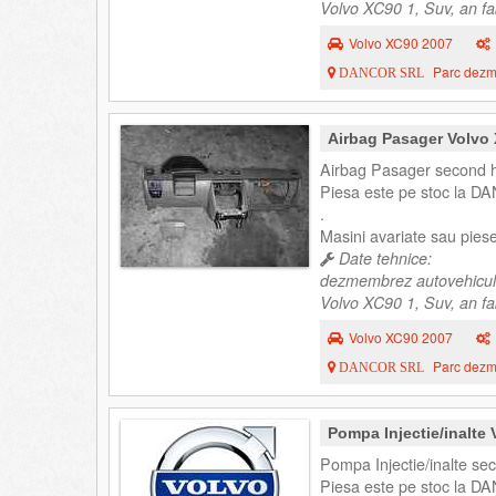
Volvo XC90 1, Suv, an fa
Volvo XC90 2007
Parc dezme
DANCOR SRL
Airbag Pasager Volvo
Airbag Pasager second h
Piesa este pe stoc la DA
.
Masini avariate sau pie
Date tehnice:
dezmembrez autovehicul
Volvo XC90 1, Suv, an fa
Volvo XC90 2007
Parc dezme
DANCOR SRL
Pompa Injectie/inalt
Pompa Injectie/inalte se
Piesa este pe stoc la DA