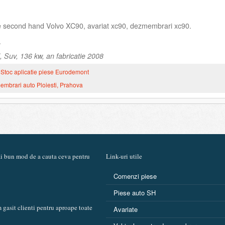
se second hand Volvo XC90, avariat xc90, dezmembrari xc90.
 Suv, 136 kw, an fabricatie 2008
Stoc aplicatie piese Eurodemont
mbrari auto Ploiesti, Prahova
mai bun mod de a cauta ceva pentru
Link-uri utile
Comenzi piese
Piese auto SH
 gasit clienti pentru aproape toate
Avariate