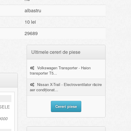
albastru
10 lei
29689
Ultimele cereri de piese
Volkswagen Transporter - Haion
transporter T5...
Nissan X-Trail - Electroventilator răcire
aer condiționat...
Cereri piese
ESELE
0000