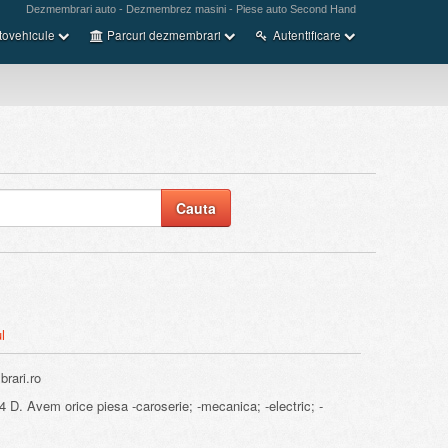
Dezmembrari auto - Dezmembrez masini - Piese auto Second Hand
tovehicule
Parcuri dezmembrari
Autentificare
l
rari.ro
D. Avem orice piesa -caroserie; -mecanica; -electric; -