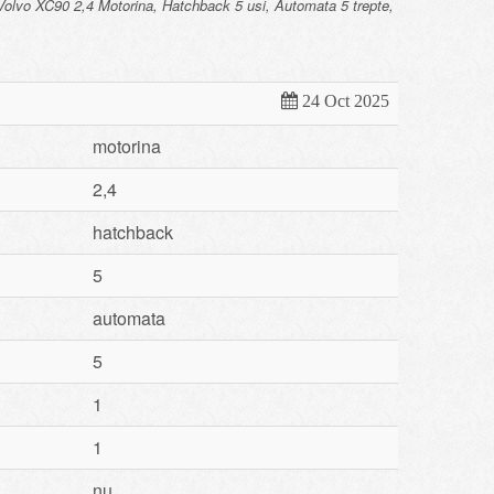
lvo XC90 2,4 Motorina, Hatchback 5 usi, Automata 5 trepte,
24 Oct 2025
motorina
2,4
hatchback
5
automata
5
1
1
nu