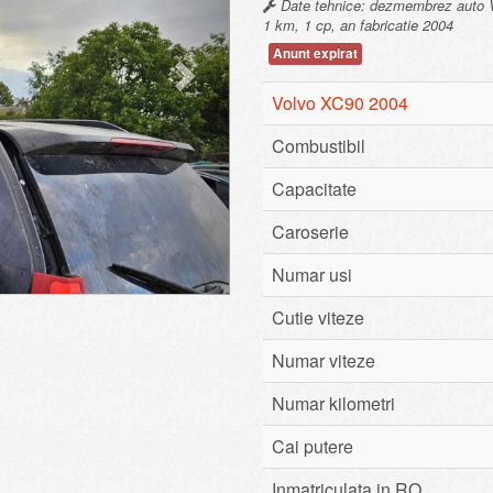
Date tehnice: dezmembrez auto Vo
1 km, 1 cp, an fabricatie 2004
Anunt expirat
Volvo XC90 2004
Combustibil
Capacitate
Caroserie
Numar usi
Cutie viteze
Numar viteze
Numar kilometri
Cai putere
Inmatriculata in RO