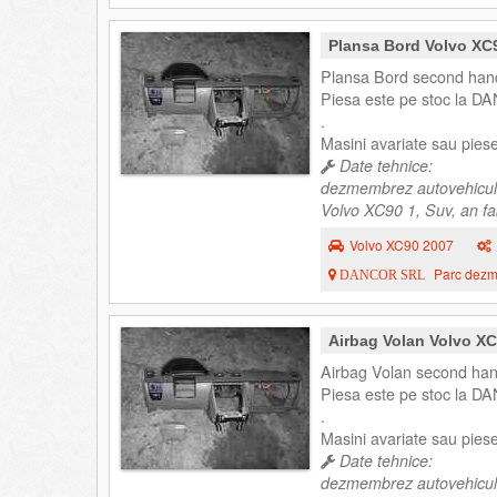
Plansa Bord Volvo XC
Plansa Bord second hand
Piesa este pe stoc la DA
.
Masini avariate sau pie
Date tehnice:
dezmembrez autovehicul
Volvo XC90 1, Suv, an fa
Volvo XC90 2007
Parc dezme
DANCOR SRL
Airbag Volan Volvo X
Airbag Volan second han
Piesa este pe stoc la DA
.
Masini avariate sau pie
Date tehnice:
dezmembrez autovehicul