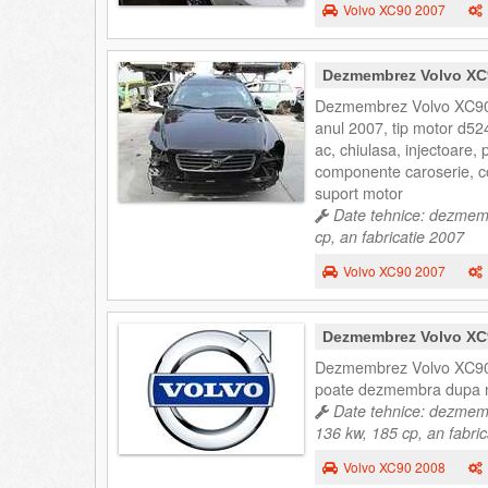
Volvo XC90 2007
Dezmembrez Volvo XC90
Dezmembrez Volvo XC90 2
anul 2007, tip motor d52
ac, chiulasa, injectoare,
componente caroserie, co
suport motor
Date tehnice: dezmemb
cp, an fabricatie 2007
Volvo XC90 2007
Dezmembrez Volvo XC90
Dezmembrez Volvo XC90
poate dezmembra dupa n
Date tehnice: dezmemb
136 kw, 185 cp, an fabri
Volvo XC90 2008