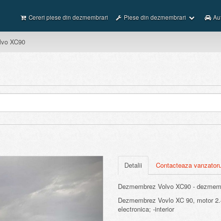
Cereri piese din dezmembrari
Piese din dezmembrari
Au
lvo XC90
Next
Detalii
Contacteaza vanzatoru
Dezmembrez Volvo XC90 - dezmemb
Dezmembrez Vovlo XC 90, motor 2.4 
electronica; -interior