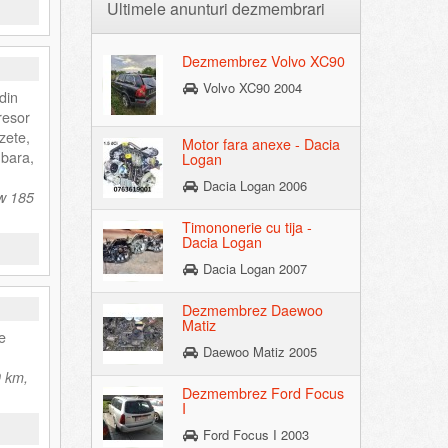
Ultimele anunturi dezmembrari
Dezmembrez Volvo XC90
Volvo XC90 2004
din
resor
zete,
Motor fara anexe - Dacia
 bara,
Logan
Dacia Logan 2006
kw 185
Timononerie cu tija -
Dacia Logan
Dacia Logan 2007
Dezmembrez Daewoo
Matiz
e
Daewoo Matiz 2005
0 km,
Dezmembrez Ford Focus
I
Ford Focus I 2003