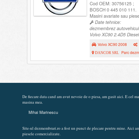
Cod OEM: 30756125 ;
BOSCH 0 445 010 111.
Masini avariate sau pie
Date tehnice:
dezmembrez autovehicul
Volvo XC90 2.4D5 Diesel,
Volvo XC90 2008
Parc dezme
DANCOR SRL
De fiecare data cand am avut nevoie de o piesa, am gasit aici. E cel 
masina mea.
Mihai Marinescu
Site-ul dezmembrari.ro a fost un punct de plecare pentru mine. Aici am
piesele comercializate.