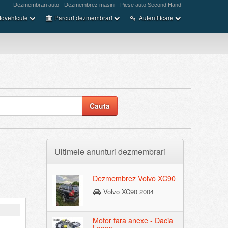
Dezmembrari auto - Dezmembrez masini - Piese auto Second Hand
tovehicule
Parcuri dezmembrari
Autentificare
Ultimele anunturi dezmembrari
Dezmembrez Volvo XC90
Volvo XC90 2004
Motor fara anexe - Dacia