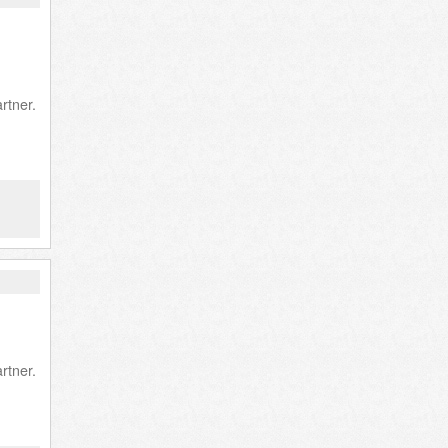
rtner.
rtner.