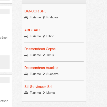
DANCOR SRL
Turisme
Prahova
ABC CAR
Turisme
Bihor
rtner.
Dezmembrari Cepsa
Turisme
Timis
Dezmembrari Autoline
Turisme
Suceava
Stil Servimpex Srl
Turisme
Mures
rtner.