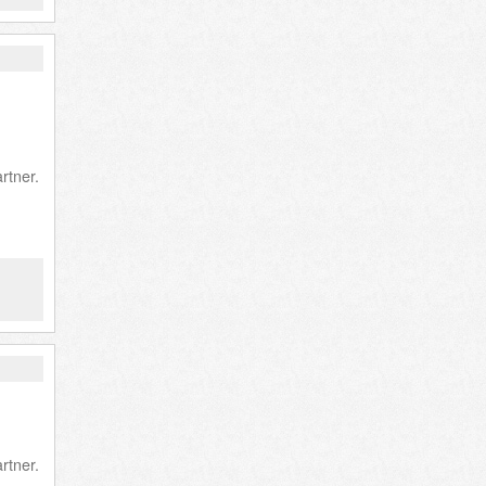
rtner.
rtner.