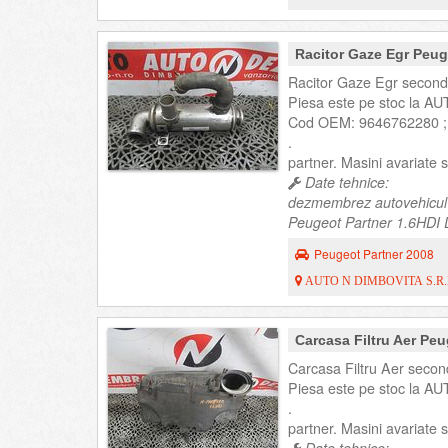
Racitor Gaze Egr Peu
Racitor Gaze Egr second
Piesa este pe stoc la AU
Cod OEM: 9646762280 ;
.
partner. Masini avariate
Date tehnice:
dezmembrez autovehicul
Peugeot Partner 1.6HDI D
Peugeot Partner 2008
AUTO N DIMBOVITA S.R.
Carcasa Filtru Aer Pe
Carcasa Filtru Aer secon
Piesa este pe stoc la AU
.
partner. Masini avariate