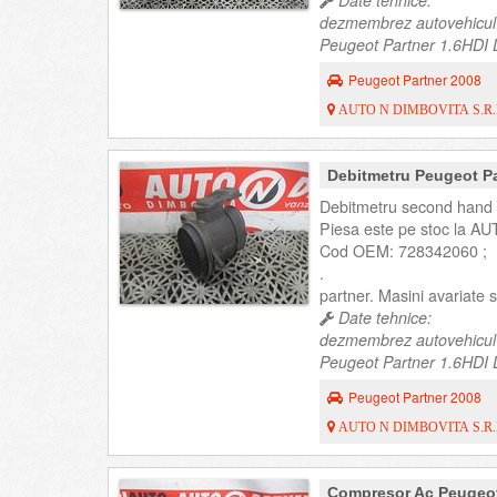
Date tehnice:
dezmembrez autovehicul
Peugeot Partner 1.6HDI D
Peugeot Partner 2008
AUTO N DIMBOVITA S.R.
Debitmetru Peugeot P
Debitmetru second hand 
Piesa este pe stoc la AU
Cod OEM: 728342060 ;
.
partner. Masini avariate
Date tehnice:
dezmembrez autovehicul
Peugeot Partner 1.6HDI D
Peugeot Partner 2008
AUTO N DIMBOVITA S.R.
Compresor Ac Peugeot