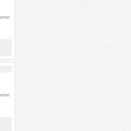
rtner.
rtner.