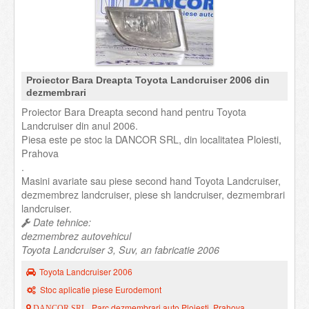
Proiector Bara Dreapta Toyota Landcruiser 2006 din
dezmembrari
Proiector Bara Dreapta second hand pentru Toyota
Landcruiser din anul 2006.
Piesa este pe stoc la DANCOR SRL, din localitatea Ploiesti,
Prahova
.
Masini avariate sau piese second hand Toyota Landcruiser,
dezmembrez landcruiser, piese sh landcruiser, dezmembrari
landcruiser.
Date tehnice:
dezmembrez autovehicul
Toyota Landcruiser 3, Suv, an fabricatie 2006
Toyota Landcruiser 2006
Stoc aplicatie piese Eurodemont
Parc dezmembrari auto Ploiesti, Prahova
DANCOR SRL