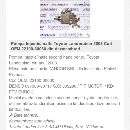
Pompa Injectie/inalte Toyota Landcruiser 2003 Cod
OEM 22100-30030 din dezmembrari
Pompa Injectie/inalte second hand pentru Toyota
Landcruiser din anul 2003.
Piesa este pe stoc la DANCOR SRL, din localitatea Ploiesti,
Prahova
Cod OEM: 22100-30030 ;
DENSO 097300-00717 S.C: 033280 / TIP MOTOR: 1KD-
FTV EURO 3.
Masini avariate sau piese second hand Toyota Landcruiser,
dezmembrez landcruiser, piese sh landcruiser, dezmembrari
landcruiser.
Date tehnice:
dezmembrez autovehicul
Toyota Landcruiser 3.0D-4D Diesel, Suv, 120 kw, an