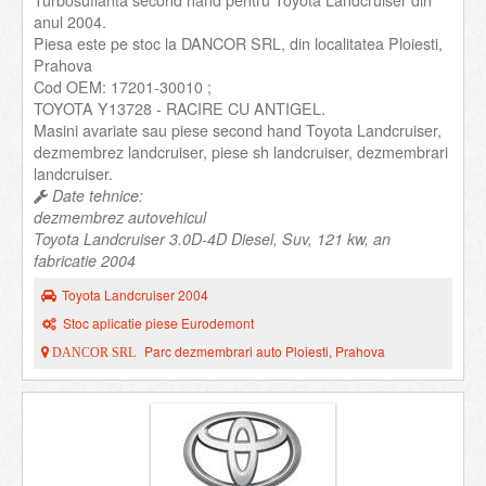
Turbosuflanta second hand pentru Toyota Landcruiser din
anul 2004.
Piesa este pe stoc la DANCOR SRL, din localitatea Ploiesti,
Prahova
Cod OEM: 17201-30010 ;
TOYOTA Y13728 - RACIRE CU ANTIGEL.
Masini avariate sau piese second hand Toyota Landcruiser,
dezmembrez landcruiser, piese sh landcruiser, dezmembrari
landcruiser.
Date tehnice:
dezmembrez autovehicul
Toyota Landcruiser 3.0D-4D Diesel, Suv, 121 kw, an
fabricatie 2004
Toyota Landcruiser 2004
Stoc aplicatie piese Eurodemont
Parc dezmembrari auto Ploiesti, Prahova
DANCOR SRL