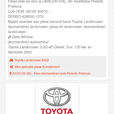
Piesa este pe stoc la DANCOR SRL, din localitatea Ploiesti,
Prahova
Cod OEM: 28100-30070 ;
DENSO 428000-1370.
Masini avariate sau piese second hand Toyota Landcruiser,
dezmembrez landcruiser, piese sh landcruiser, dezmembrari
landcruiser.
Date tehnice:
dezmembrez autovehicul
Toyota Landcruiser 3.0D-4D Diesel, Suv, 120 kw, an
fabricatie 2002
Toyota Landcruiser 2002
Stoc aplicatie piese Eurodemont
Parc dezmembrari auto Ploiesti, Prahova
DANCOR SRL