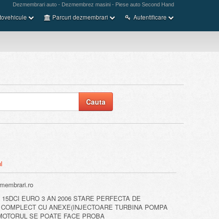
Dezmembrari auto - Dezmembrez masini - Piese auto Second Hand
tovehicule
Parcuri dezmembrari
Autentificare
l
membrari.ro
15DCI EURO 3 AN 2006 STARE PERFECTA DE
 COMPLECT CU ANEXE(INJECTOARE TURBINA POMPA
 MOTORUL SE POATE FACE PROBA