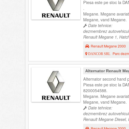
Piesa este pe stoc la DA
.
Megane. Megane avariat
Megane, vand Megane.
Date tehnice:
dezmembrez autovehicul
Renault Megane 1, Hatch
Renault Megane 2000
Parc dezme
DANCOR SRL
Alternator Renault M
Alternator second hand 
Piesa este pe stoc la DA
8200054588.
Megane. Megane avariat
Megane, vand Megane.
Date tehnice:
dezmembrez autovehicul
Renault Megane Diesel, H
Renault Megane 2000