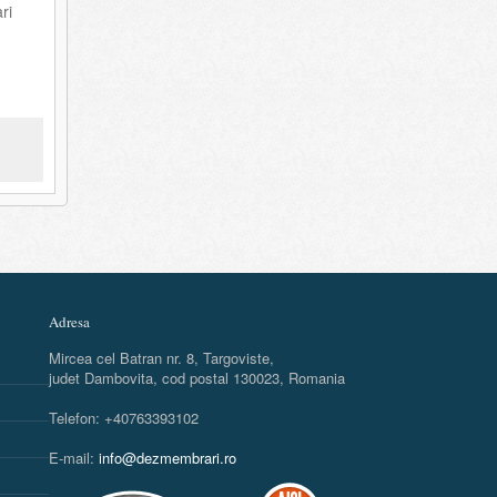
ri
Adresa
Mircea cel Batran nr. 8, Targoviste,
judet Dambovita, cod postal 130023, Romania
Telefon: +40763393102
E-mail:
info@dezmembrari.ro