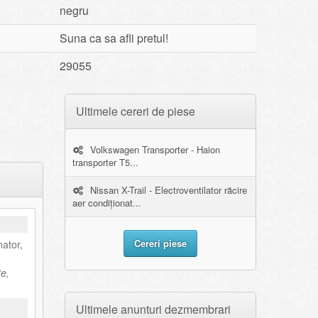
negru
Suna ca sa afli pretul!
29055
Ultimele cereri de piese
Volkswagen Transporter - Haion
transporter T5...
Nissan X-Trail - Electroventilator răcire
aer condiționat...
Cereri piese
nator,
e,
Ultimele anunturi dezmembrari