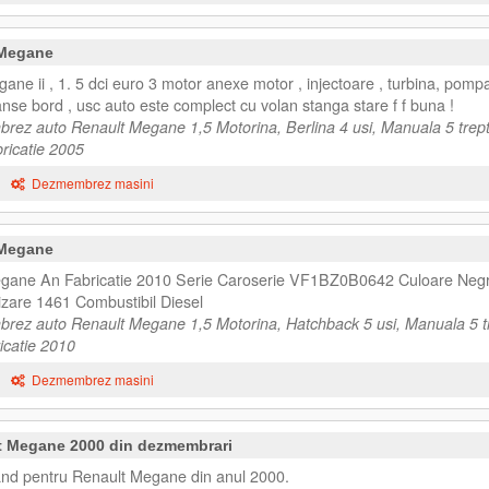
 Megane
ne ii , 1. 5 dci euro 3 motor anexe motor , injectoare , turbina, pomp
planse bord , usc auto este complect cu volan stanga stare f f buna !
rez auto Renault Megane 1,5 Motorina, Berlina 4 usi, Manuala 5 trept
ricatie 2005
Dezmembrez masini
 Megane
gane An Fabricatie 2010 Serie Caroserie VF1BZ0B0642 Culoare Neg
izare 1461 Combustibil Diesel
rez auto Renault Megane 1,5 Motorina, Hatchback 5 usi, Manuala 5 t
icatie 2010
Dezmembrez masini
t Megane 2000 din dezmembrari
nd pentru Renault Megane din anul 2000.