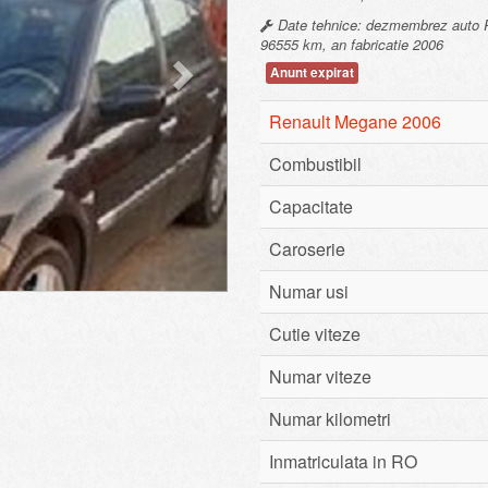
Date tehnice: dezmembrez auto R
96555 km, an fabricatie 2006
Anunt expirat
Renault Megane 2006
Combustibil
Capacitate
Caroserie
Numar usi
Cutie viteze
Numar viteze
Numar kilometri
Inmatriculata in RO