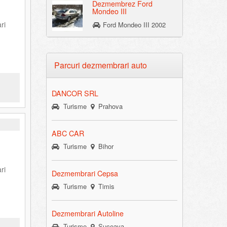
Dezmembrez Ford
Mondeo III
ri
Ford Mondeo III 2002
Parcuri dezmembrari auto
DANCOR SRL
Turisme
Prahova
ABC CAR
Turisme
Bihor
ri
Dezmembrari Cepsa
Turisme
Timis
Dezmembrari Autoline
Turisme
Suceava