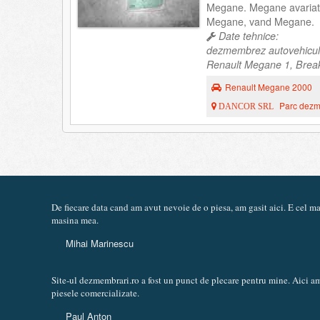
Megane. Megane avariat
Megane, vand Megane.
Date tehnice:
dezmembrez autovehicul
Renault Megane 1, Break
Renault Megane 2000
Parc dezme
DANCOR SRL
De fiecare data cand am avut nevoie de o piesa, am gasit aici. E cel 
masina mea.
Mihai Marinescu
Site-ul dezmembrari.ro a fost un punct de plecare pentru mine. Aici am
piesele comercializate.
Paul Anton