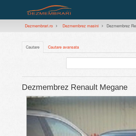
Dezmembrari.ro
Dezmembrez masini
Dezmembrez Re
Cautare
Cautare avansata
Dezmembrez Renault Megane
Previous