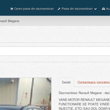
Cereri piese din dezmembrari
Piese din dezmembrari
Au
nault Megane
Next
Detalii
Contacteaza vanzatoru
Dezmembrez Renault Megane - dez
VAND MOTOR RENAULT MEGANE 
FUNCTIONARE SE POATE VINDE
INJECTIE..ETC) SAU GOL DOAR