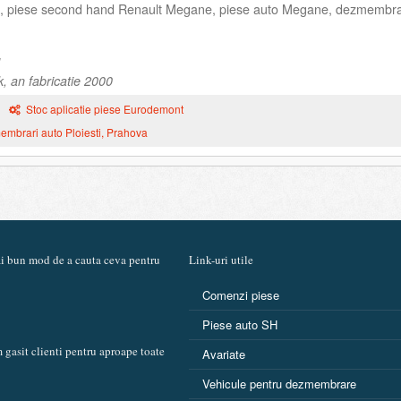
, piese second hand Renault Megane, piese auto Megane, dezmembra
, an fabricatie 2000
Stoc aplicatie piese Eurodemont
mbrari auto Ploiesti, Prahova
mai bun mod de a cauta ceva pentru
Link-uri utile
Comenzi piese
Piese auto SH
 gasit clienti pentru aproape toate
Avariate
Vehicule pentru dezmembrare