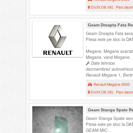
Parc dezme
DANCOR SRL
Geam Dreapta Fata Re
Geam Dreapta Fata seco
Piesa este pe stoc la DA
.
Megane. Megane avariat
Megane, vand Megane.
Date tehnice:
dezmembrez autovehicul
Renault Megane 1, Berlin
Renault Megane 2000
Parc dezme
DANCOR SRL
Geam Stanga Spate Re
Geam Stanga Spate seco
Piesa este pe stoc la DA
GEAM MIC .