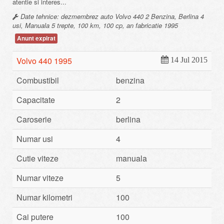
atentie si interes...
Date tehnice: dezmembrez auto Volvo 440 2 Benzina, Berlina 4
usi, Manuala 5 trepte, 100 km, 100 cp, an fabricatie 1995
Anunt expirat
Volvo 440 1995
14 Jul 2015
Combustibil
benzina
Capacitate
2
Caroserie
berlina
Numar usi
4
Cutie viteze
manuala
Numar viteze
5
Numar kilometri
100
Cai putere
100