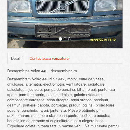
Detalii
Contacteaza vanzatorul
Dezmembrez Volvo 440 - dezmembrari.ro
Dezmembram Volvo 440 din 1995 , motor, cutie de viteze,
chiuloase, alternator, electromotor, ventilatoare, radiatoare,
calculator, injectoare, pompa de benzina, kit ambreaj, punte fata-
spate, bare fata-spate, galerie admisie, galerie evacuare,
componente caroserie, aripa dreapta, aripa stanga, bandouri,
geamuri, portiere, capota, portbagaj, praguri, oglinzi, proiectoare,
scaune, bancheta, faruri, jante, s.a. Piesele obtinute prin
dezmembrare sunt intr-o stare buna pentru reutilizare acestea
beneficiind de garantie si originalitate sunt o alegere buna...
Expediem colete in toata tara in maxim 24h... Va multumim pentru