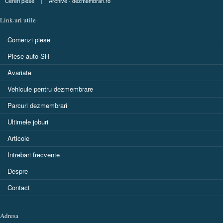
Cereri piese
|
Archive - dezmembrari.ro
Link-uri utile
Comenzi piese
Piese auto SH
Avariate
Vehicule pentru dezmembrare
Parcuri dezmembrari
Ultimele joburi
Articole
Intrebari frecvente
Despre
Contact
Adresa