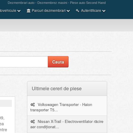
Dezmembrari auto - Dezmembrez masini - Piese auto Second Hand
tovehicule
Parcuri dezmembrari
Autentificare
Ultimele cereri de piese
Volkswagen Transporter - Haion
transporter T5...
09,
Nissan X-Trail - Electroventilator răcire
ea
aer condiționat...
ntre