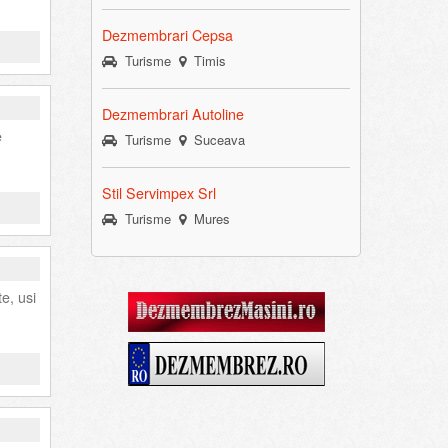
Dezmembrari Cepsa
Turisme
Timis
Dezmembrari Autoline
e
Turisme
Suceava
Stil Servimpex Srl
Turisme
Mures
e, usi