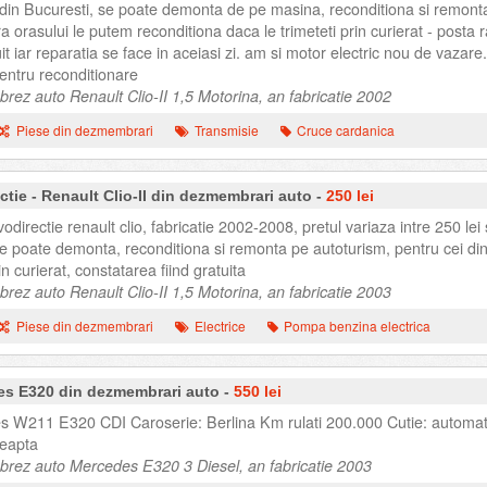
i din Bucuresti, se poate demonta de pe masina, reconditiona si remont
ra orasului le putem reconditiona daca le trimeteti prin curierat - posta 
t iar reparatia se face in aceiasi zi. am si motor electric nou de vazare.
ntru reconditionare
ez auto Renault Clio-II 1,5 Motorina, an fabricatie 2002
Piese din dezmembrari
Transmisie
Cruce cardanica
tie - Renault Clio-II din dezmembrari auto -
250 lei
irectie renault clio, fabricatie 2002-2008, pretul variaza intre 250 lei 
se poate demonta, reconditiona si remonta pe autoturism, pentru cei din
n curierat, constatarea fiind gratuita
ez auto Renault Clio-II 1,5 Motorina, an fabricatie 2003
Piese din dezmembrari
Electrice
Pompa benzina electrica
es E320 din dezmembrari auto -
550 lei
 W211 E320 CDI Caroserie: Berlina Km rulati 200.000 Cutie: automat
reapta
rez auto Mercedes E320 3 Diesel, an fabricatie 2003