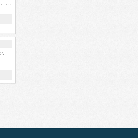
. . ..
or,