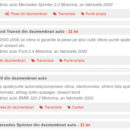
rez auto Mercedes Sprinter 2,3 Motorina, an fabricatie 2000
Piese din dezmembrari
Transmisie
Punte simpla
ord Transit din dezmembrari auto -
11 lei
n 2000-2006 se ofera si garantie la piese pe stoc cutie viteze punte spat
ri acesori etc..
ez auto Ford 2,4 Motorina, an fabricatie 2000
din dezmembrari
Transmisie
Punte simpla
0 din dezmembrari auto
up spate(cutie automata)compresor clima, electromotor, etriere fata spat
 automata, airbag sofer+pasager, ceasuri bord
rez auto BMW 320 2 Motorina, an fabricatie 2002
iese din dezmembrari
Transmisie
Cardan
ercedes Sprinter din dezmembrari auto -
11 lei