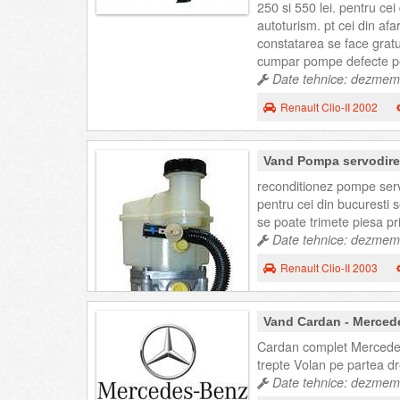
250 si 550 lei. pentru ce
autoturism. pt cei din afa
constatarea se face gratui
cumpar pompe defecte pe
Date tehnice: dezmembr
Renault Clio-II 2002
Vand Pompa servodirec
reconditionez pompe servod
pentru cei din bucuresti 
se poate trimete piesa pri
Date tehnice: dezmembr
Renault Clio-II 2003
Vand Cardan - Merced
Cardan complet Mercedes
trepte Volan pe partea d
Date tehnice: dezmemb