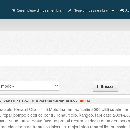
Cereri piese din dezmembrari
Piese din dezmembrari
Au
 Renault Clio-II din dezmembrari auto -
300 lei
auto Renault Clio-II 1, 5 Motorina, an fabricatie 2006 cititi cu atentie
. repar pompe electrice pentru renault clio, kangoo, fabricatie 2001-20
sau 1900d. nu se poate face un pret al reparatiei decat dupa demontar
ea pieselor care trebuiesc inlocuite. majoritatea reparatiilor au costat i