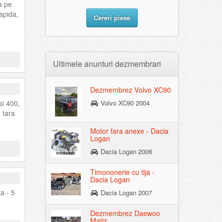
a pe
rapida,
Cereri piese
Ultimele anunturi dezmembrari
Dezmembrez Volvo XC90
si 400,
Volvo XC90 2004
 tara
Motor fara anexe - Dacia
Logan
Dacia Logan 2006
Timononerie cu tija -
Dacia Logan
a - 5
Dacia Logan 2007
Dezmembrez Daewoo
Matiz