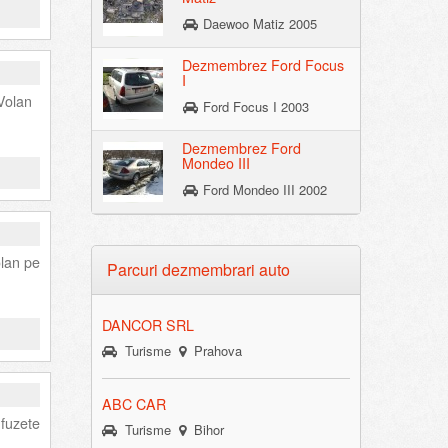
Daewoo Matiz 2005
Dezmembrez Ford Focus
I
Volan
Ford Focus I 2003
Dezmembrez Ford
Mondeo III
Ford Mondeo III 2002
lan pe
Parcuri dezmembrari auto
DANCOR SRL
Turisme
Prahova
ABC CAR
 fuzete
Turisme
Bihor