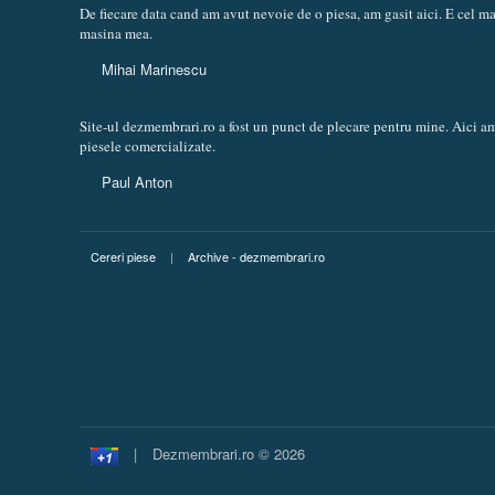
De fiecare data cand am avut nevoie de o piesa, am gasit aici. E cel 
masina mea.
Mihai Marinescu
Site-ul dezmembrari.ro a fost un punct de plecare pentru mine. Aici am
piesele comercializate.
Paul Anton
Cereri piese
|
Archive - dezmembrari.ro
|
Dezmembrari.ro © 2026