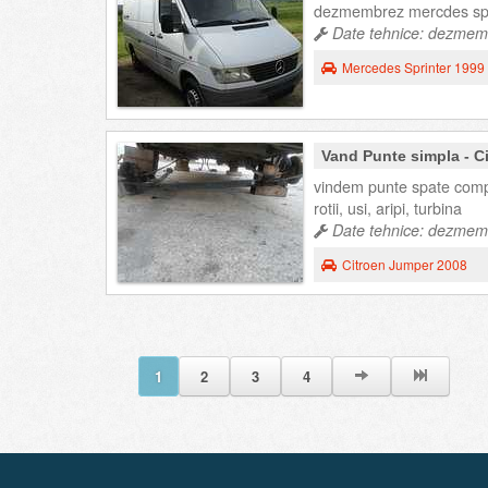
dezmembrez mercdes sprin
Date tehnice: dezmemb
Mercedes Sprinter 1999
Vand Punte simpla - C
vindem punte spate complet
rotii, usi, aripi, turbina
Date tehnice: dezmemb
Citroen Jumper 2008
1
2
3
4