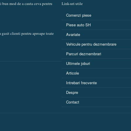
mai bun mod de a cauta ceva pentru
Link-uri utile
Comenzi piese
Piese auto SH
 gasit clienti pentru aproape toate
Avariate
Vehicule pentru dezmembrare
Parcuri dezmembrari
Ultimele joburi
Articole
Intrebari frecvente
Despre
Contact