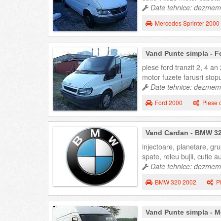
Date tehnice: dezmemb
Mercedes Sprinter 2000
Vand Punte simpla - F
piese ford tranzit 2, 4 a
motor fuzete farusri stopu
Date tehnice: dezmembr
Ford 2000
Piese 
Vand Cardan - BMW 32
injectoare, planetare, gr
spate, releu bujii, cutie
Date tehnice: dezmemb
BMW 320 2002
P
Vand Punte simpla - M