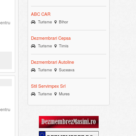
ABC CAR
Turisme
Bihor
pentru
Dezmembrari Cepsa
Turisme
Timis
Dezmembrari Autoline
Turisme
Suceava
Stil Servimpex Srl
Turisme
Mures
pentru