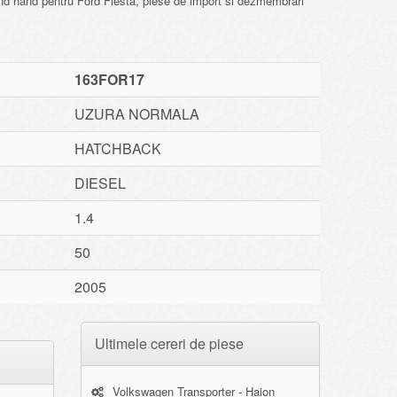
ond hand pentru Ford Fiesta, piese de import si dezmembrari
163FOR17
UZURA NORMALA
HATCHBACK
DIESEL
1.4
50
2005
Ultimele cereri de piese
Volkswagen Transporter - Haion