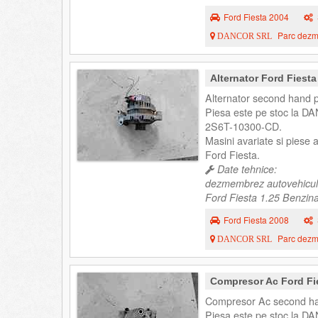
Ford Fiesta 2004
Parc dezme
DANCOR SRL
Alternator Ford Fiest
Alternator second hand p
Piesa este pe stoc la DA
2S6T-10300-CD.
Masini avariate si piese
Ford Fiesta.
Date tehnice:
dezmembrez autovehicul
Ford Fiesta 1.25 Benzina
Ford Fiesta 2008
Parc dezme
DANCOR SRL
Compresor Ac Ford Fi
Compresor Ac second han
Piesa este pe stoc la DA