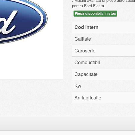
. Masini avariate si piese auto sec
pentru Ford Fiesta.
Piesa disponibila in stoc
Cod intern
Calitate
Caroserie
Combustibil
Capacitate
Kw
An fabricatie