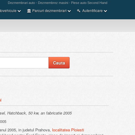
Dezmembrari auto - Dezmembrez masini - Piese auto Second Hand
tovehicule
Parcuri dezmembrari
Autentificare
l
sel, Hatchback, 50 kw, an fabricatie 2005
2005
anul 2005, in judetul Prahova,
localitatea Ploiesti