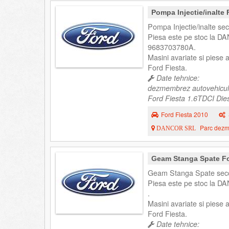
Pompa Injectie/inalte
Pompa Injectie/inalte se
Piesa este pe stoc la DA
9683703780A.
Masini avariate si piese
Ford Fiesta.
Date tehnice:
dezmembrez autovehicul
Ford Fiesta 1.6TDCI Dies
Ford Fiesta 2010
Parc dezme
DANCOR SRL
Geam Stanga Spate Fo
Geam Stanga Spate secon
Piesa este pe stoc la DA
.
Masini avariate si piese
Ford Fiesta.
Date tehnice: