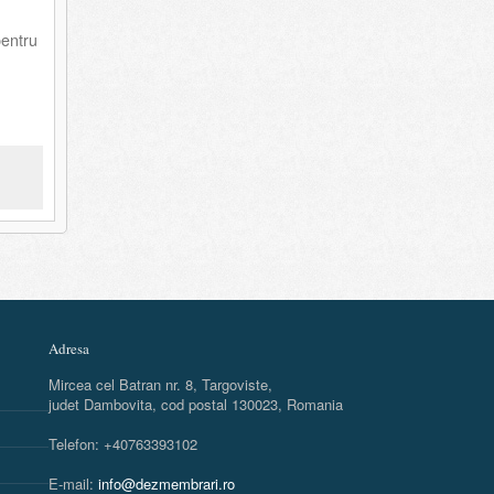
pentru
Adresa
Mircea cel Batran nr. 8, Targoviste,
judet Dambovita, cod postal 130023, Romania
Telefon: +40763393102
E-mail:
info@dezmembrari.ro