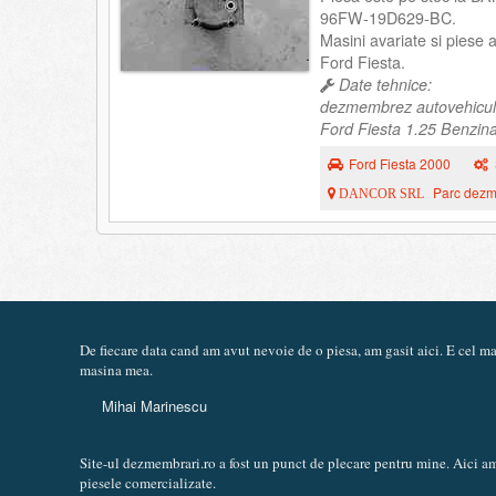
96FW-19D629-BC.
Masini avariate si piese
Ford Fiesta.
Date tehnice:
dezmembrez autovehicul
Ford Fiesta 1.25 Benzina
Ford Fiesta 2000
Parc dezme
DANCOR SRL
De fiecare data cand am avut nevoie de o piesa, am gasit aici. E cel 
masina mea.
Mihai Marinescu
Site-ul dezmembrari.ro a fost un punct de plecare pentru mine. Aici am
piesele comercializate.