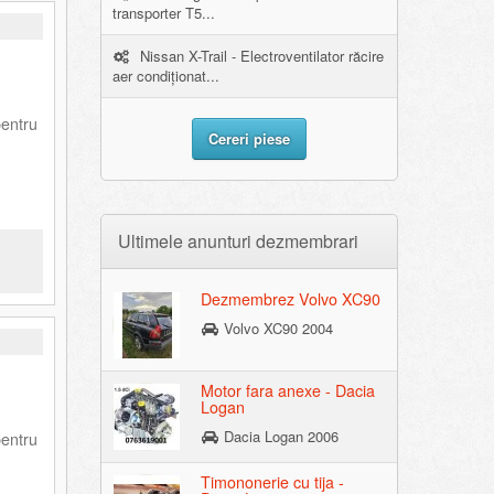
transporter T5...
Nissan X-Trail - Electroventilator răcire
aer condiționat...
pentru
Cereri piese
Ultimele anunturi dezmembrari
Dezmembrez Volvo XC90
Volvo XC90 2004
Motor fara anexe - Dacia
Logan
Dacia Logan 2006
pentru
Timononerie cu tija -