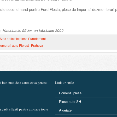
 auto second hand pentru Ford Fiesta, piese de import si dezmembrari 
, Hatchback, 55 kw, an fabricatie 2000
Stoc aplicatie piese Eurodemont
mbrari auto Ploiesti, Prahova
mai bun mod de a cauta ceva pentru
Link-uri utile
Comenzi piese
Piese auto SH
 gasit clienti pentru aproape toate
Avariate