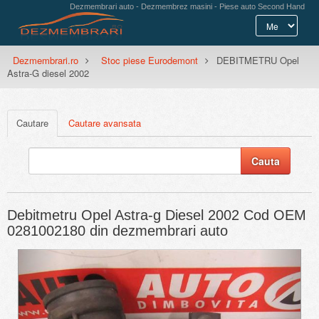
Dezmembrari auto - Dezmembrez masini - Piese auto Second Hand
Dezmembrari.ro
Stoc piese Eurodemont
DEBITMETRU Opel
Astra-G diesel 2002
Cautare
Cautare avansata
Debitmetru Opel Astra-g Diesel 2002 Cod OEM
0281002180 din dezmembrari auto
Previous
Next