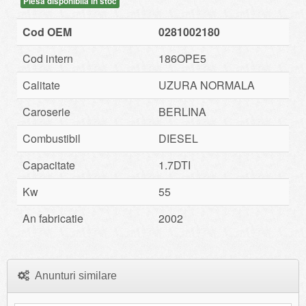
Piesa disponibila in stoc
Cod OEM
0281002180
Cod intern
186OPE5
Calitate
UZURA NORMALA
Caroserie
BERLINA
Combustibil
DIESEL
Capacitate
1.7DTI
Kw
55
An fabricatie
2002
Anunturi similare