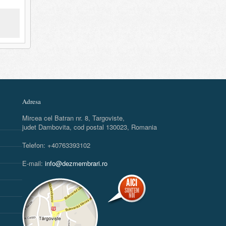
Adresa
Mircea cel Batran nr. 8, Targoviste,
judet Dambovita, cod postal 130023, Romania
Telefon: +40763393102
E-mail:
info@dezmembrari.ro