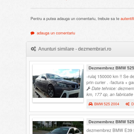
Pentru a putea adauga un comentariu, trebuie sa te
autentif
adauga un comentariu
Anunturi similare - dezmembrari.ro
Dezmembrez BMW 52
-rulaj 150000 km !! Se 
prin curier . -factura + ga
Date tehnice: dezmemb
km, 177 cp, an fabricati
BMW 525 2004
D
Dezmembrez BMW 52
dezmembrez BMW E39 520