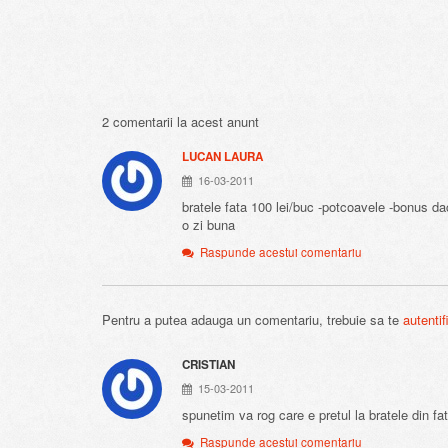
2 comentarii la acest anunt
LUCAN LAURA
16-03-2011
bratele fata 100 lei/buc -potcoavele -bonus d
o zi buna
Raspunde acestui comentariu
Pentru a putea adauga un comentariu, trebuie sa te
autentif
CRISTIAN
15-03-2011
spunetim va rog care e pretul la bratele din fa
Raspunde acestui comentariu