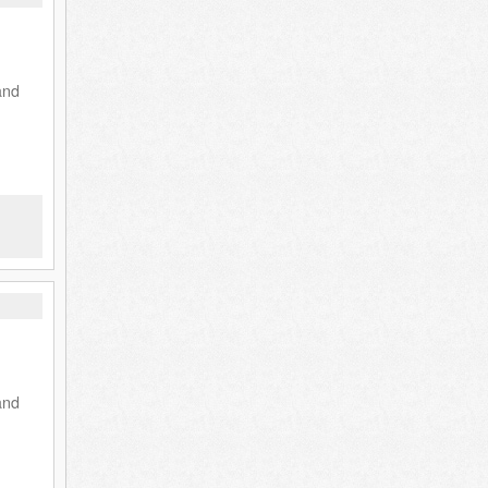
and
and