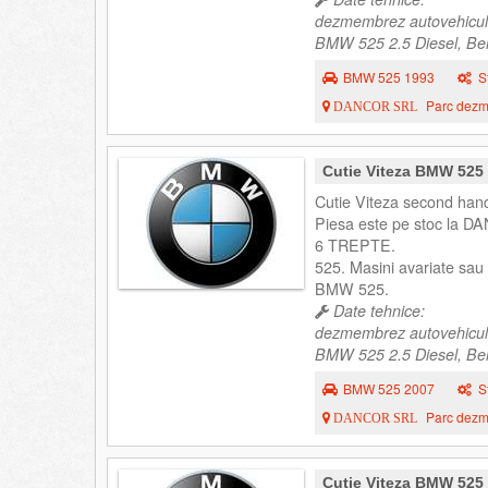
dezmembrez autovehicul
BMW 525 2.5 Diesel, Berl
BMW 525 1993
S
Parc dezme
DANCOR SRL
Cutie Viteza BMW 525
Cutie Viteza second han
Piesa este pe stoc la DA
6 TREPTE.
525. Masini avariate s
BMW 525.
Date tehnice:
dezmembrez autovehicul
BMW 525 2.5 Diesel, Berl
BMW 525 2007
S
Parc dezme
DANCOR SRL
Cutie Viteza BMW 525