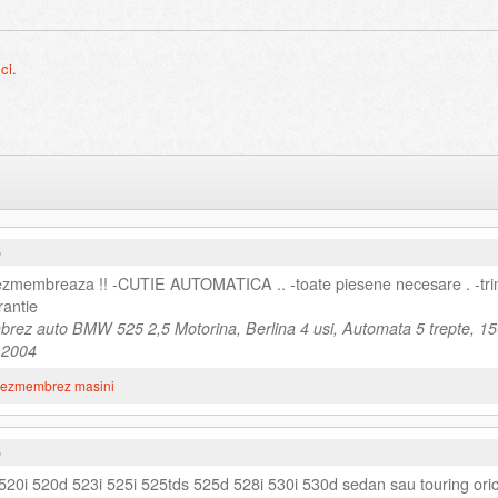
ici
.
5
dezmembreaza !! -CUTIE AUTOMATICA .. -toate piesene necesare . -tr
rantie
rez auto BMW 525 2,5 Motorina, Berlina 4 usi, Automata 5 trepte, 1
e 2004
ezmembrez masini
5
i 520d 523i 525i 525tds 525d 528i 530i 530d sedan sau touring ori