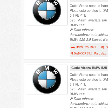
Cutie Viteza second han
Piesa este pe stoc la DA
5 TREPTE.
525. Masini avariate s
BMW 525.
Date tehnice:
dezmembrez autovehicul
BMW 525 2.5 Diesel, Berl
BMW 525 1999
S
Parc dezme
DANCOR SRL
Cutie Viteza BMW 525
Cutie Viteza second han
Piesa este pe stoc la DA
6 TREPTE.
525. Masini avariate s
BMW 525.
Date tehnice:
dezmembrez autovehicul