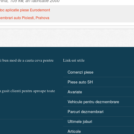
ina, 105 kw, an fabricatie 2000
toc aplicatie piese Eurodemont
mbrari auto Ploiesti, Prahova
mai bun mod de a cauta ceva pentru
Link-uri utile
Comenzi piese
Piese auto SH
 gasit clienti pentru aproape toate
Avariate
Vehicule pentru dezmembrare
Parcuri dezmembrari
Ultimele joburi
Articole