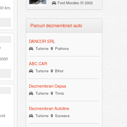
Ford Mondeo III 2002
00 km,
Parcuri dezmembrari auto
DANCOR SRL
e
Turisme
Prahova
5000
ABC CAR
Turisme
Bihor
Dezmembrari Cepsa
Turisme
Timis
Dezmembrari Autoline
and
Turisme
Suceava