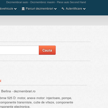
Dezmembrari auto - Dezmembrez masini - Piese auto Second Hand
tovehicule
Parcuri dezmembrari
Autentificare
l
erlina - dezmembrari.ro
bmw 525 D: motor, anexe motor: injectoare, pompe,
r, componente transmisie, cutie de viteze, componente
omponente electronice.