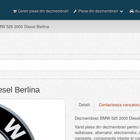
Cereri piese din dezmembrari
Piese din dezmembrari
Au
 525 2005 Diesel Berlina
el Berlina
Detalii
Contacteaza vanzatoru
Dezmembrez BMW 525 2005 Diesel B
Vand piese din dezmembrari pentru 
radiatoare, alternator, electromoto
caroserie, componente interior si c