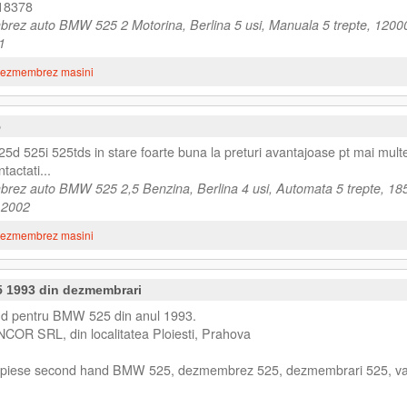
818378
rez auto BMW 525 2 Motorina, Berlina 5 usi, Manuala 5 trepte, 1200
1
ezmembrez masini
5
 525i 525tds in stare foarte buna la preturi avantajoase pt mai mult
tactati...
rez auto BMW 525 2,5 Benzina, Berlina 4 usi, Automata 5 trepte, 18
e 2002
ezmembrez masini
 1993 din dezmembrari
nd pentru BMW 525 din anul 1993.
NCOR SRL, din localitatea Ploiesti, Prahova
au piese second hand BMW 525, dezmembrez 525, dezmembrari 525, v