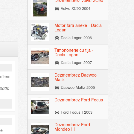
Dezmembrez Volvo XC90
Volvo XC90 2004
Motor fara anexe - Dacia
Logan
Dacia Logan 2006
Timononerie cu tija -
Dacia Logan
Dacia Logan 2007
Dezmembrez Daewoo
imitem
Matiz
Daewoo Matiz 2005
50000
Dezmembrez Ford Focus
I
Ford Focus I 2003
Dezmembrez Ford
Mondeo III
ce