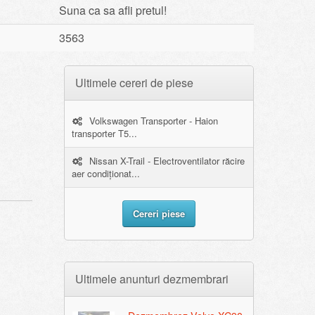
Suna ca sa afli pretul!
3563
Ultimele cereri de piese
Volkswagen Transporter - Haion
transporter T5...
Nissan X-Trail - Electroventilator răcire
aer condiționat...
Cereri piese
Ultimele anunturi dezmembrari