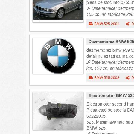
piesa pe stoc info 0755
Date tehnice: dezmemb
155 cp, an fabricatie 200
BMW 525 2001
D
Dezmembrez BMW 52
dezmembrez bmw e39 525d
detali nu ezitati sa ma con
Date tehnice: dezmemb
km, 193 cp, an fabricati
BMW 525 2002
D
Electromotor BMW 525
Electromotor second ha
Piesa este pe stoc la DA
63222005.
525. Masini avariate s
BMW 525.
Date tehnice: