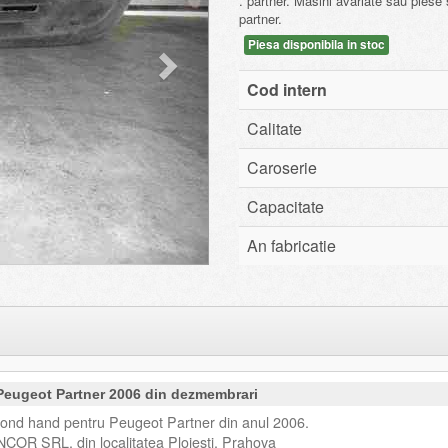
. partner. Masini avariate sau pies
partner.
Piesa disponibila in stoc
Cod intern
Calitate
Caroserie
Capacitate
An fabricatie
 Peugeot Partner 2006 din dezmembrari
cond hand pentru Peugeot Partner din anul 2006.
NCOR SRL, din localitatea Ploiesti, Prahova