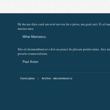
De fiecare data cand am avut nevoie de o piesa, am gasit aici. E cel 
masina mea.
Mihai Marinescu
Site-ul dezmembrari.ro a fost un punct de plecare pentru mine. Aici am
piesele comercializate.
Paul Anton
Cereri piese
|
Archive - dezmembrari.ro