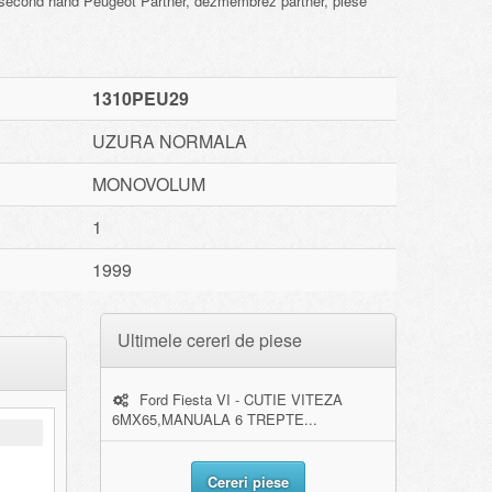
e second hand Peugeot Partner, dezmembrez partner, piese
1310PEU29
UZURA NORMALA
MONOVOLUM
1
1999
Ultimele cereri de piese
Ford Fiesta VI - CUTIE VITEZA
6MX65,MANUALA 6 TREPTE...
Cereri piese