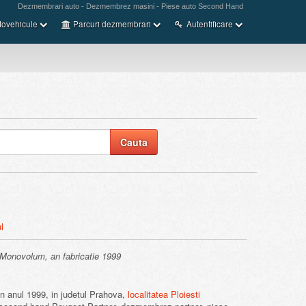
Dezmembrari auto - Dezmembrez masini - Piese auto Second Hand
tovehicule
Parcuri dezmembrari
Autentificare
l
 Monovolum, an fabricatie 1999
n anul 1999, in judetul Prahova,
localitatea Ploiesti