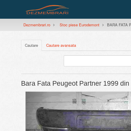
Dezmembrari.ro
Stoc piese Eurodemont
BARA FATA Pe
Cautare
Cautare avansata
Bara Fata Peugeot Partner 1999 din
Previous