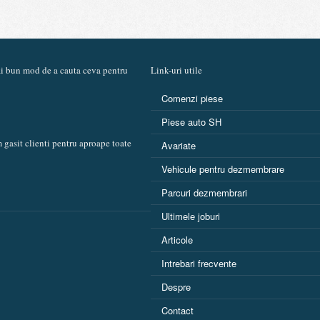
mai bun mod de a cauta ceva pentru
Link-uri utile
Comenzi piese
Piese auto SH
 gasit clienti pentru aproape toate
Avariate
Vehicule pentru dezmembrare
Parcuri dezmembrari
Ultimele joburi
Articole
Intrebari frecvente
Despre
Contact