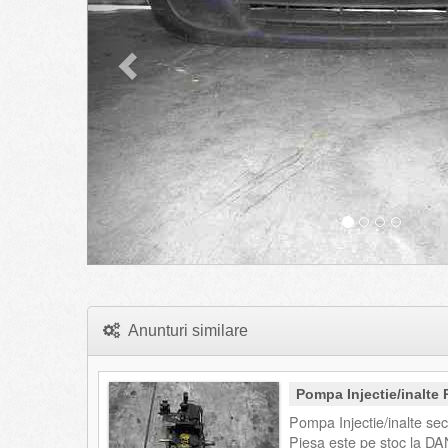
Anunturi similare
Pompa Injectie/inalte
Pompa Injectie/inalte se
Piesa este pe stoc la DA