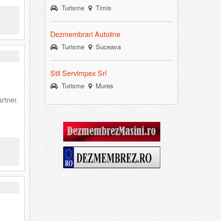
Turisme
Timis
Dezmembrari Autoline
Turisme
Suceava
Stil Servimpex Srl
Turisme
Mures
rtner.