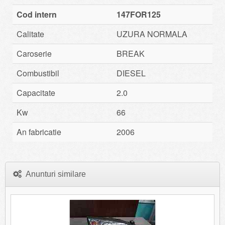
Cod intern
147FOR125
Calitate
UZURA NORMALA
Caroserie
BREAK
Combustibil
DIESEL
Capacitate
2.0
Kw
66
An fabricatie
2006
Anunturi similare