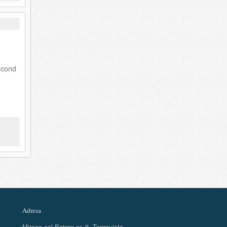
econd
Adresa
Mircea cel Batran nr. 8, Targoviste,