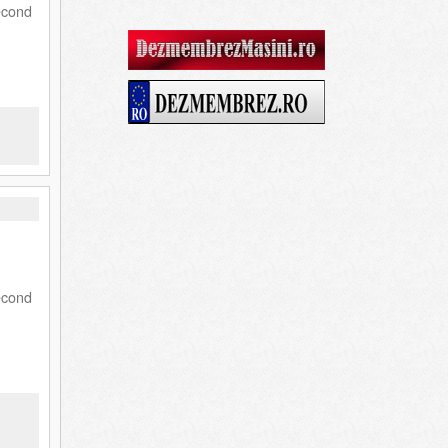
econd
econd