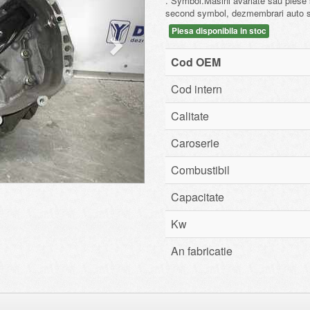
. Symbol.Masini avariate sau pies
second symbol, dezmembrari auto 
Piesa disponibila in stoc
Cod OEM
Cod intern
Calitate
Caroserie
Combustibil
Capacitate
Kw
An fabricatie