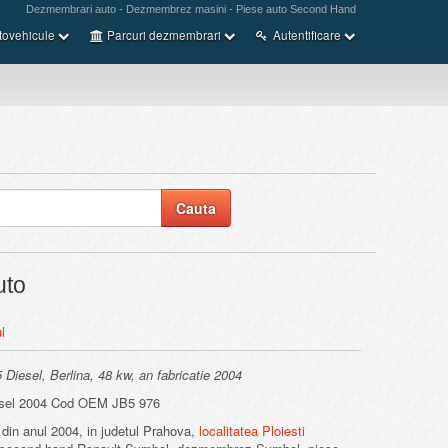
Dezmembrari auto - Dezmembrez masini - Piese auto Second Hand
tovehicule
Parcuri dezmembrari
Autentificare
uto
l
Diesel, Berlina, 48 kw, an fabricatie 2004
sel 2004 Cod OEM JB5 976
din anul 2004, in judetul Prahova,
localitatea Ploiesti