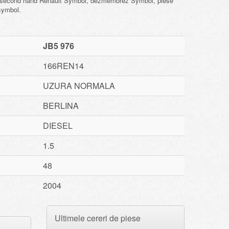
e second hand Renault Symbol, dezmembrez Symbol, piese
symbol.
JB5 976
166REN14
UZURA NORMALA
BERLINA
DIESEL
1.5
48
2004
Ultimele cereri de piese