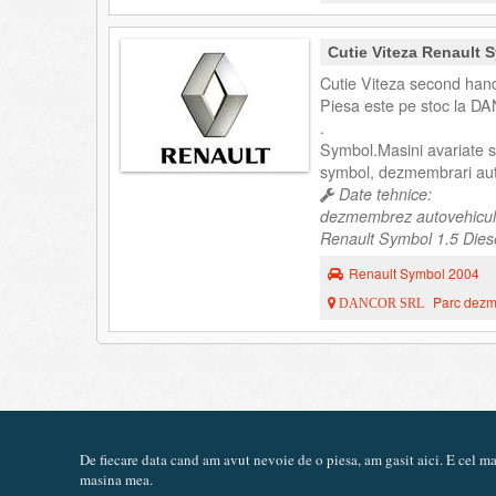
Cutie Viteza Renault 
Cutie Viteza second han
Piesa este pe stoc la DA
.
Symbol.Masini avariate
symbol, dezmembrari au
Date tehnice:
dezmembrez autovehicul
Renault Symbol 1.5 Diesel
Renault Symbol 2004
Parc dezme
DANCOR SRL
De fiecare data cand am avut nevoie de o piesa, am gasit aici. E cel 
masina mea.