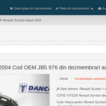
Cereri piese din dezmembrari
Piese din dezmembrari
Au
 Renault Symbol diesel 2004
l 2004 Cod OEM JB5 976 din dezmembrari a
Next
Detalii
Contacteaza vanzatoru
Date tehnice: Renault Symbol 1.5 
CUTIE VITEZA Renault Symbol die
Cutie Viteza pentru Renault Symbol 