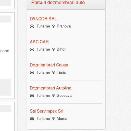
Parcuri dezmembrari auto
DANCOR SRL
Turisme
Prahova
ABC CAR
Turisme
Bihor
econd
Dezmembrari Cepsa
Turisme
Timis
Dezmembrari Autoline
Turisme
Suceava
Stil Servimpex Srl
Turisme
Mures