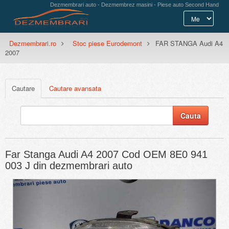
Dezmembrari auto - Dezmembrez masini - Piese auto Second Hand
Dezmembrari.ro
Stoc piese Eurodemont
FAR STANGA Audi A4
2007
Cautare
Cautare avansata
Far Stanga Audi A4 2007 Cod OEM 8E0 941
003 J din dezmembrari auto
Previous
Next