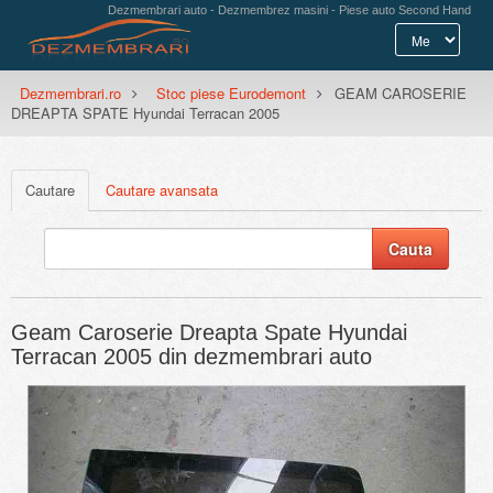
Dezmembrari auto - Dezmembrez masini - Piese auto Second Hand
Dezmembrari.ro
Stoc piese Eurodemont
GEAM CAROSERIE
DREAPTA SPATE Hyundai Terracan 2005
Cautare
Cautare avansata
Geam Caroserie Dreapta Spate Hyundai
Terracan 2005 din dezmembrari auto
Previous
Next