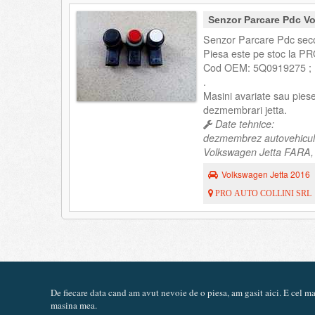
Senzor Parcare Pdc V
Senzor Parcare Pdc seco
Piesa este pe stoc la PR
Cod OEM: 5Q0919275 ;
.
Masini avariate sau pies
dezmembrari jetta.
Date tehnice:
dezmembrez autovehicul
Volkswagen Jetta FARA, 
Volkswagen Jetta 2016
PRO AUTO COLLINI SRL
De fiecare data cand am avut nevoie de o piesa, am gasit aici. E cel 
masina mea.