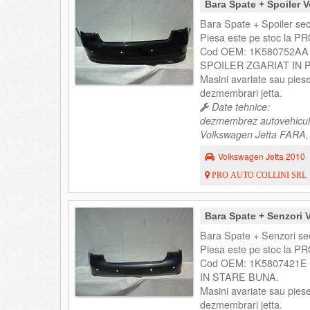
Bara Spate + Spoiler
Bara Spate + Spoiler se
Piesa este pe stoc la PR
Cod OEM: 1K580752AA 
SPOILER ZGARIAT IN 
Masini avariate sau pies
dezmembrari jetta.
Date tehnice:
dezmembrez autovehicul
Volkswagen Jetta FARA, 
Volkswagen Jetta 2010
PRO AUTO COLLINI SRL
Bara Spate + Senzori
Bara Spate + Senzori se
Piesa este pe stoc la PR
Cod OEM: 1K5807421E 
IN STARE BUNA.
Masini avariate sau pies
dezmembrari jetta.