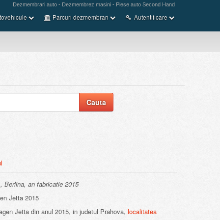
Dezmembrari auto - Dezmembrez masini - Piese auto Second Hand
tovehicule
Parcuri dezmembrari
Autentificare
l
 Berlina, an fabricatie 2015
 Jetta 2015
en Jetta din anul 2015, in judetul Prahova,
localitatea