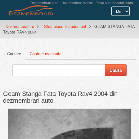
Dezmembrari auto - Dezmembrez masini - Piese auto Second Hand
Dezmembrari.ro
Stoc piese Eurodemont
GEAM STANGA FATA
Toyota RAV4 2004
Cautare
Cautare avansata
Geam Stanga Fata Toyota Rav4 2004 din
dezmembrari auto
Previous
Next