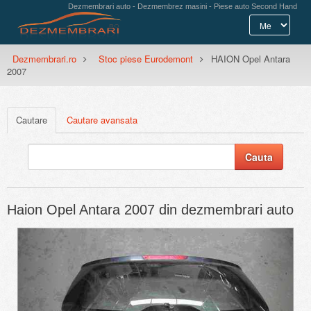
Dezmembrari auto - Dezmembrez masini - Piese auto Second Hand
Dezmembrari.ro
Stoc piese Eurodemont
HAION Opel Antara
2007
Cautare
Cautare avansata
Haion Opel Antara 2007 din dezmembrari auto
Previous
Next