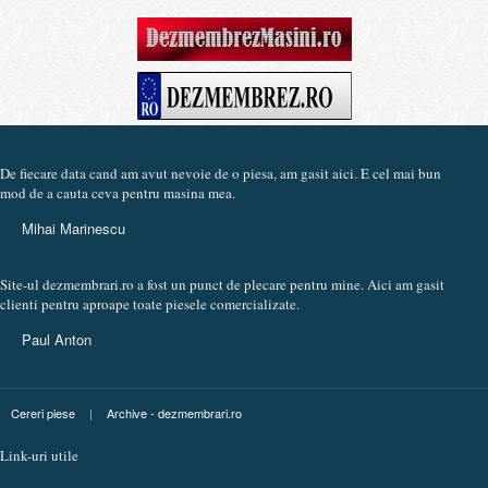
De fiecare data cand am avut nevoie de o piesa, am gasit aici. E cel mai bun
mod de a cauta ceva pentru masina mea.
Mihai Marinescu
Site-ul dezmembrari.ro a fost un punct de plecare pentru mine. Aici am gasit
clienti pentru aproape toate piesele comercializate.
Paul Anton
Cereri piese
|
Archive - dezmembrari.ro
Link-uri utile