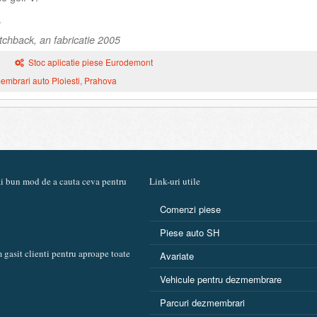
chback, an fabricatie 2005
Stoc aplicatie piese Eurodemont
mbrari auto Ploiesti, Prahova
mai bun mod de a cauta ceva pentru
Link-uri utile
Comenzi piese
Piese auto SH
 gasit clienti pentru aproape toate
Avariate
Vehicule pentru dezmembrare
Parcuri dezmembrari