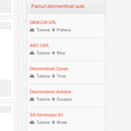
Parcuri dezmembrari auto
DANCOR SRL
Turisme
Prahova
ABC CAR
Turisme
Bihor
Dezmembrari Cepsa
Turisme
Timis
Dezmembrari Autoline
Turisme
Suceava
Stil Servimpex Srl
Turisme
Mures