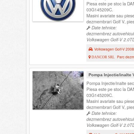
Piesa este pe stoc la DA
03G145209C.
Masini avariate sau pies
dezmembrari Golf V, pies
Date tehnice:
dezmembrez autovehicul
Volkswagen Golf-V 2.0TDI
Volkswagen Golf-V 2008
Parc dezme
DANCOR SRL
Pompa Injectie/inalte
Pompa Injectie/inalte se
Piesa este pe stoc la DA
03G145209C.
Masini avariate sau pies
dezmembrari Golf V, pies
Date tehnice:
dezmembrez autovehicul
Volkswagen Golf-V 2.0TDI