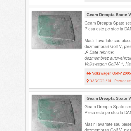
Geam Dreapta Spate V
Geam Dreapta Spate sec
Piesa este pe stoc la DA
.
Masini avariate sau pies
dezmembrari Golf V, pies
Date tehnice:
dezmembrez autovehicul
Volkswagen Golf-V 1, Hat
Volkswagen Golf-V 2005
Parc dezme
DANCOR SRL
Geam Dreapta Spate V
Geam Dreapta Spate sec
Piesa este pe stoc la DA
.
Masini avariate sau pies
dezmembrari Golf V, pies