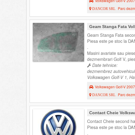
Volkswagen Golf-V 2007
Parc dezme
DANCOR SRL
Geam Stanga Fata Vol
Geam Stanga Fata second
Piesa este pe stoc la DA
.
Masini avariate sau pies
dezmembrari Golf V, pies
Date tehnice:
dezmembrez autovehicul
Volkswagen Golf-V 1, Hat
Volkswagen Golf-V 2007
Parc dezme
DANCOR SRL
Contact Cheie Volksw
Contact Cheie second ha
Piesa este pe stoc la DA
.