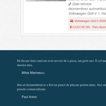
Date tehnice:
dezmembrez autovehicul
Volkswagen Golf-V 1, Hat
Volkswagen Golf-V 2005
Parc dezme
DANCOR SRL
De fiecare data cand am avut nevoie de o piesa, am gasit aici. E cel 
masina mea.
Mihai Marinescu
Site-ul dezmembrari.ro a fost un punct de plecare pentru mine. Aici am
piesele comercializate.
Paul Anton