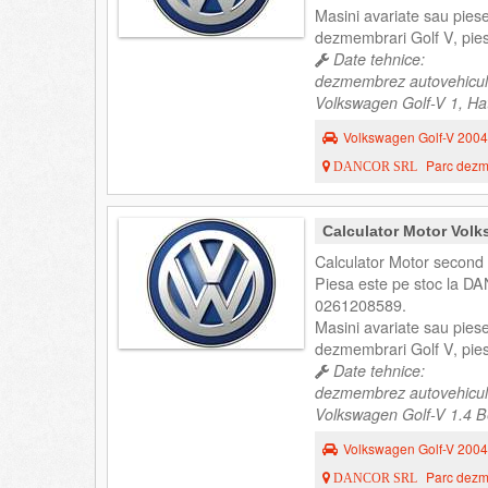
Masini avariate sau pies
dezmembrari Golf V, pies
Date tehnice:
dezmembrez autovehicul
Volkswagen Golf-V 1, Hat
Volkswagen Golf-V 2004
Parc dezme
DANCOR SRL
Calculator Motor Vol
Calculator Motor second
Piesa este pe stoc la DA
0261208589.
Masini avariate sau pies
dezmembrari Golf V, pies
Date tehnice:
dezmembrez autovehicul
Volkswagen Golf-V 1.4 Be
Volkswagen Golf-V 2004
Parc dezme
DANCOR SRL