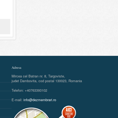
Adresa
Mircea cel Batran nr. 8, Targoviste,
judet Dambovita, cod postal 130023, Romania
Telefon: +40763393102
E-mail:
info@dezmembrari.ro