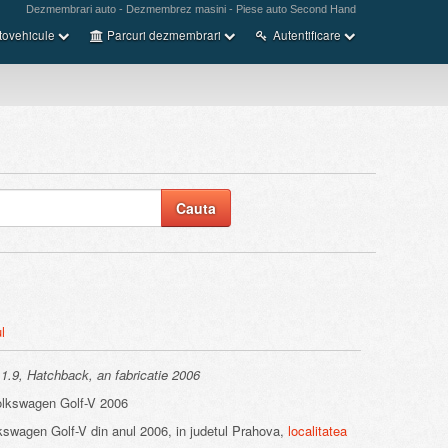
Dezmembrari auto - Dezmembrez masini - Piese auto Second Hand
tovehicule
Parcuri dezmembrari
Autentificare
l
1.9, Hatchback, an fabricatie 2006
swagen Golf-V 2006
kswagen Golf-V din anul 2006, in judetul Prahova,
localitatea