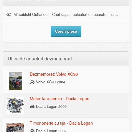
Mitsubishi Outlander - Caut capac culbutori cu epurator incl...
Cereri piese
Ultimele anunturi dezmembrari
Dezmembrez Volvo XC90
Volvo XC90 2004
Motor fara anexe - Dacia Logan
Dacia Logan 2006
Timononerie cu tija - Dacia Logan
Dacia Logan 2007