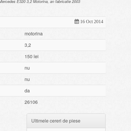
ercedes E320 3,2 Motorina, an fabricatie 2003
16 Oct 2014
motorina
3,2
150 lei
nu
nu
da
26106
Ultimele cereri de piese