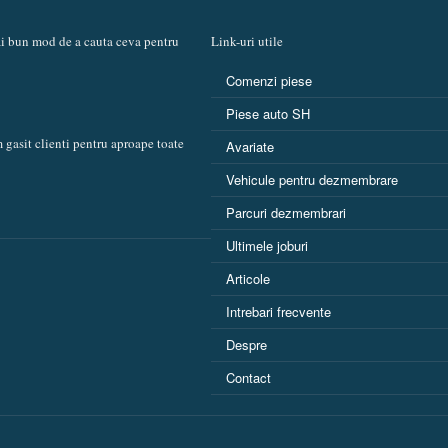
mai bun mod de a cauta ceva pentru
Link-uri utile
Comenzi piese
Piese auto SH
 gasit clienti pentru aproape toate
Avariate
Vehicule pentru dezmembrare
Parcuri dezmembrari
Ultimele joburi
Articole
Intrebari frecvente
Despre
Contact