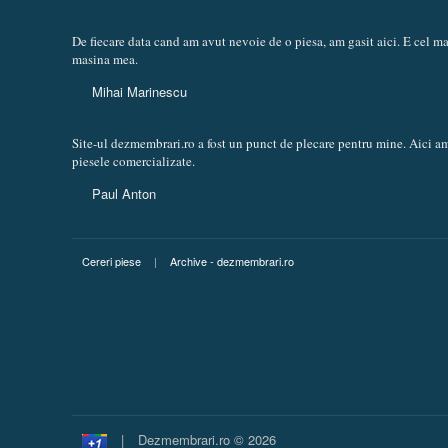
De fiecare data cand am avut nevoie de o piesa, am gasit aici. E cel 
masina mea.
Mihai Marinescu
Site-ul dezmembrari.ro a fost un punct de plecare pentru mine. Aici am
piesele comercializate.
Paul Anton
Cereri piese
|
Archive - dezmembrari.ro
|
Dezmembrari.ro © 2026