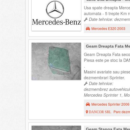
Usa spate dreapta Merce
automata - 5 trepte Km ru
Date tehnice: dezmemb
Mercedes E320 2003
Geam Dreapta Fata Me
Geam Dreapta Fata secon
Piesa este pe stoc la DA
.
Masini avariate sau pies
dezmembrari Sprinter.
Date tehnice:
dezmembrez autovehicul
Mercedes Sprinter 1, Mo
Mercedes Sprinter 2006
Parc dezme
DANCOR SRL
Geam Stanga Fata Mer