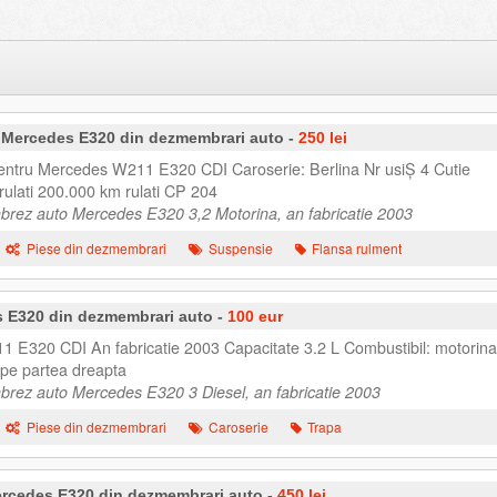
- Mercedes E320 din dezmembrari auto -
250 lei
pentru Mercedes W211 E320 CDI Caroserie: Berlina Nr usiȘ 4 Cutie
rulati 200.000 km rulati CP 204
rez auto Mercedes E320 3,2 Motorina, an fabricatie 2003
Piese din dezmembrari
Suspensie
Flansa rulment
s E320 din dezmembrari auto -
100 eur
 E320 CDI An fabricatie 2003 Capacitate 3.2 L Combustibil: motorina
 pe partea dreapta
rez auto Mercedes E320 3 Diesel, an fabricatie 2003
Piese din dezmembrari
Caroserie
Trapa
ercedes E320 din dezmembrari auto -
450 lei