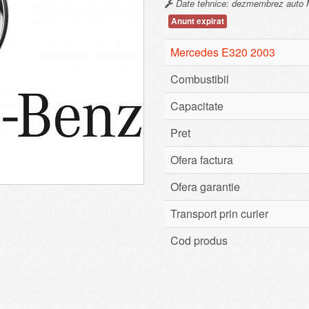
Date tehnice: dezmembrez auto M
Anunt expirat
Mercedes E320 2003
Combustibil
Capacitate
Pret
Ofera factura
Ofera garantie
Transport prin curier
Cod produs