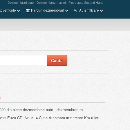
Dezmembrari auto - Dezmembrez masini - Piese auto Second Hand
tovehicule
Parcuri dezmembrari
Autentificare
l
320 din piese dezmembrari auto - dezmembrari.ro
11 E320 CDI Nr usi 4 Cutie Automata in 5 trepte Km rulati