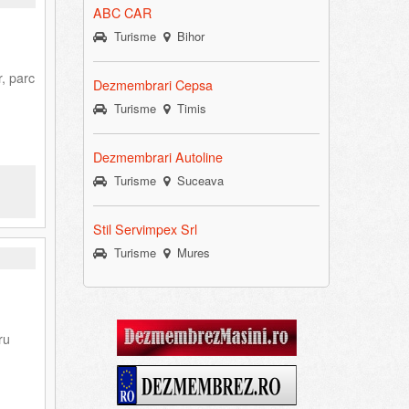
ABC CAR
Turisme
Bihor
, parc
Dezmembrari Cepsa
Turisme
Timis
Dezmembrari Autoline
Turisme
Suceava
Stil Servimpex Srl
Turisme
Mures
ru