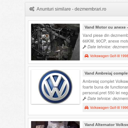
Anunturi similare - dezmembrari.ro
Vand Motor cu anexe -
Vand piese din dezmembra
66KW, 90CP, anexe motor,
Date tehnice: dezmembr
Volkswagen Golf-III 199
Vand Ambreiaj complet
Ambreiaj complet Volkswa
foarte buna de functionar
personal.pret 550 lei ne
Date tehnice: dezmembr
Volkswagen Golf-III 199
Vand Alternator Volks