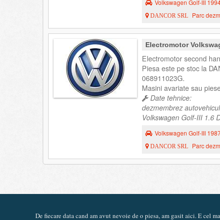
Volkswagen Golf-III 199
Parc dezme
DANCOR SRL
Electromotor Volkswag
Electromotor second hand
Piesa este pe stoc la DA
068911023G.
Masini avariate sau pies
Date tehnice:
dezmembrez autovehicul
Volkswagen Golf-III 1.6 D
Volkswagen Golf-III 198
Parc dezme
DANCOR SRL
De fiecare data cand am avut nevoie de o piesa, am gasit aici. E cel 