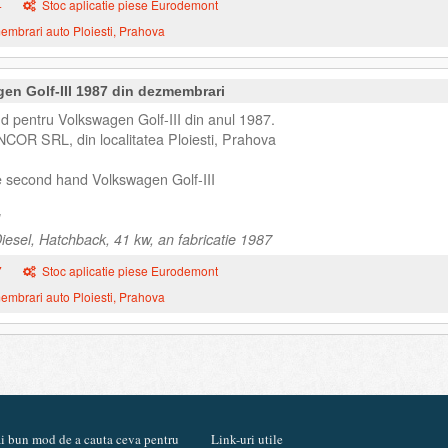
4
Stoc aplicatie piese Eurodemont
mbrari auto Ploiesti, Prahova
en Golf-III 1987 din dezmembrari
 pentru Volkswagen Golf-III din anul 1987.
NCOR SRL, din localitatea Ploiesti, Prahova
e second hand Volkswagen Golf-III
iesel, Hatchback, 41 kw, an fabricatie 1987
7
Stoc aplicatie piese Eurodemont
mbrari auto Ploiesti, Prahova
mai bun mod de a cauta ceva pentru
Link-uri utile