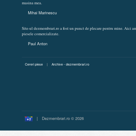
masina mea.
Mihai Marinescu
Site-ul dezmembrari.ro a fost un punct de plecare pentru mine. Aici am
piesele comercializate.
Paul Anton
Cereri piese
|
Archive - dezmembrari.ro
|
Dezmembrari.ro © 2026