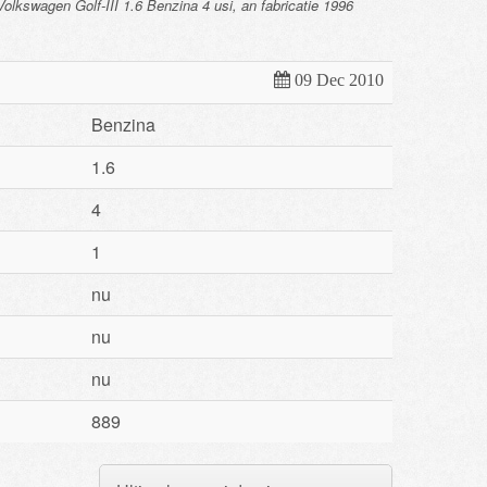
lkswagen Golf-III 1.6 Benzina 4 usi, an fabricatie 1996
09 Dec 2010
Benzina
1.6
4
1
nu
nu
nu
889