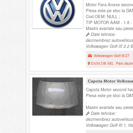
Motor Fara Anexe second
Piesa este pe stoc la DA
Cod OEM: NULL ;
TIP MOTOR AAM - 1.8 -
Masini avariate sau pies
Date tehnice:
dezmembrez autovehicul
Volkswagen Golf-III 2.2 
Volkswagen Golf-III 27
Parc dezme
DANCOR SRL
Capota Motor Volkswag
Capota Motor second han
Piesa este pe stoc la DA
.
Masini avariate sau pies
Date tehnice:
dezmembrez autovehicul
Volkswagen Golf-III 1, H