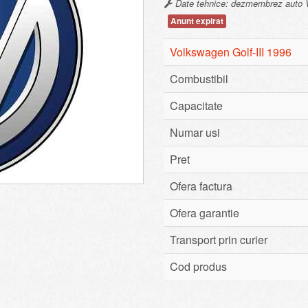
Date tehnice: dezmembrez auto Vo
Anunt expirat
Volkswagen Golf-III 1996
Combustibil
Capacitate
Numar usi
Pret
Ofera factura
Ofera garantie
Transport prin curier
Cod produs