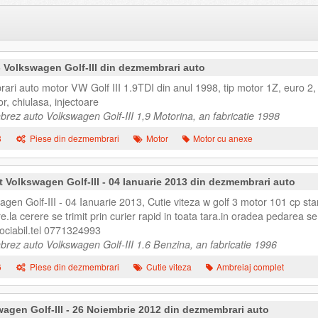
 Volkswagen Golf-III din dezmembrari auto
ri auto motor VW Golf III 1.9TDI din anul 1998, tip motor 1Z, euro 2,
 chiulasa, injectoare
ez auto Volkswagen Golf-III 1,9 Motorina, an fabricatie 1998
8
Piese din dezmembrari
Motor
Motor cu anexe
 Volkswagen Golf-III - 04 Ianuarie 2013 din dezmembrari auto
gen Golf-III - 04 Ianuarie 2013, Cutie viteza w golf 3 motor 101 cp sta
e.la cerere se trimit prin curier rapid in toata tara.in oradea pedarea se
gociabil.tel 0771324993
ez auto Volkswagen Golf-III 1.6 Benzina, an fabricatie 1996
6
Piese din dezmembrari
Cutie viteza
Ambreiaj complet
wagen Golf-III - 26 Noiembrie 2012 din dezmembrari auto