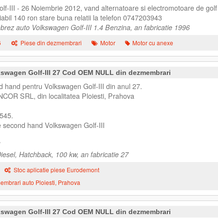
f-III - 26 Noiembrie 2012, vand alternatoare si electromotoare de golf
iabil 140 ron stare buna relatii la telefon 0747203943
ez auto Volkswagen Golf-III 1.4 Benzina, an fabricatie 1996
6
Piese din dezmembrari
Motor
Motor cu anexe
kswagen Golf-III 27 Cod OEM NULL din dezmembrari
 hand pentru Volkswagen Golf-III din anul 27.
NCOR SRL, din localitatea Ploiesti, Prahova
545.
e second hand Volkswagen Golf-III
iesel, Hatchback, 100 kw, an fabricatie 27
Stoc aplicatie piese Eurodemont
mbrari auto Ploiesti, Prahova
kswagen Golf-III 27 Cod OEM NULL din dezmembrari