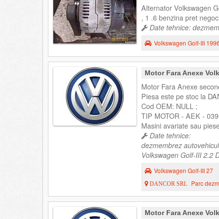
Alternator Volkswagen Gol
, 1 .6 benzina pret negoc
Date tehnice: dezmembr
Volkswagen Golf-III 199
Motor Fara Anexe Vol
Motor Fara Anexe second
Piesa este pe stoc la DA
Cod OEM: NULL ;
TIP MOTOR - AEK - 039
Masini avariate sau pies
Date tehnice:
dezmembrez autovehicul
Volkswagen Golf-III 2.2 D
Volkswagen Golf-III 27
Parc dezme
DANCOR SRL
Motor Fara Anexe Vol