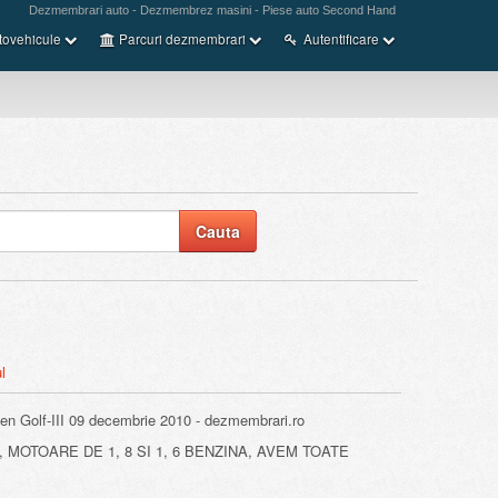
Dezmembrari auto - Dezmembrez masini - Piese auto Second Hand
tovehicule
Parcuri dezmembrari
Autentificare
l
 Golf-III 09 decembrie 2010 - dezmembrari.ro
MOTOARE DE 1, 8 SI 1, 6 BENZINA, AVEM TOATE