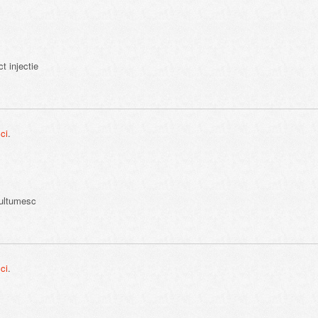
t injectie
ici
.
ultumesc
ici
.