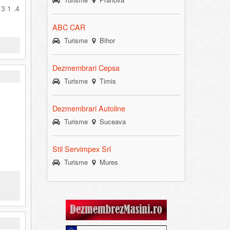
 3 1 .4
ABC CAR
Turisme
Bihor
Dezmembrari Cepsa
Turisme
Timis
Dezmembrari Autoline
Turisme
Suceava
Stil Servimpex Srl
Turisme
Mures