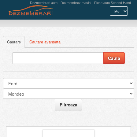
Dezmembrari auto - Dezmembrez masini - Piese auto Second Hand
Cautare
Cautare avansata