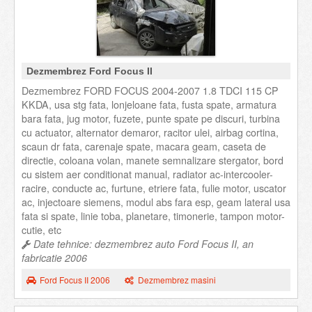
Dezmembrez Ford Focus II
Dezmembrez FORD FOCUS 2004-2007 1.8 TDCI 115 CP
KKDA, usa stg fata, lonjeloane fata, fusta spate, armatura
bara fata, jug motor, fuzete, punte spate pe discuri, turbina
cu actuator, alternator demaror, racitor ulei, airbag cortina,
scaun dr fata, carenaje spate, macara geam, caseta de
directie, coloana volan, manete semnalizare stergator, bord
cu sistem aer conditionat manual, radiator ac-intercooler-
racire, conducte ac, furtune, etriere fata, fulie motor, uscator
ac, injectoare siemens, modul abs fara esp, geam lateral usa
fata si spate, linie toba, planetare, timonerie, tampon motor-
cutie, etc
Date tehnice: dezmembrez auto Ford Focus II, an
fabricatie 2006
Ford Focus II 2006
Dezmembrez masini