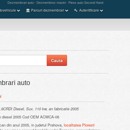
Dezmembrari auto - Dezmembrez masini - Piese auto Second Hand
tovehicule
Parcuri dezmembrari
Autentificare
rari auto
l
.9CRDI Diesel, Suv, 110 kw, an fabricatie 2005
 diesel 2005 Cod OEM ACWCA-06
an din anul 2005, in judetul Prahova,
localitatea Ploiesti