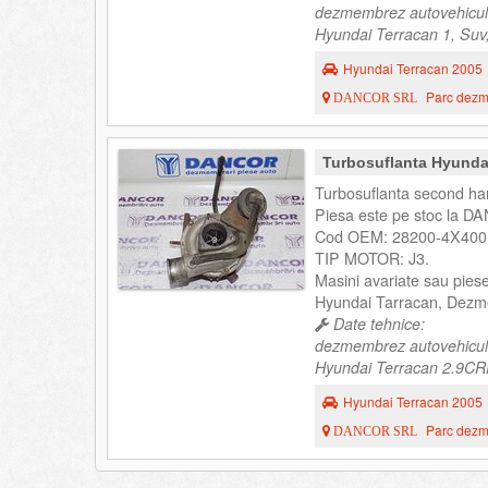
dezmembrez autovehicul
Hyundai Terracan 1, Suv,
Hyundai Terracan 2005
Parc dezme
DANCOR SRL
Turbosuflanta Hyunda
Turbosuflanta second ha
Piesa este pe stoc la DA
Cod OEM: 28200-4X400 
TIP MOTOR: J3.
Masini avariate sau pie
Hyundai Tarracan, Dezm
Date tehnice:
dezmembrez autovehicul
Hyundai Terracan 2.9CRDI
Hyundai Terracan 2005
Parc dezme
DANCOR SRL