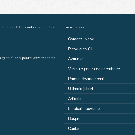
mai bun mod de a cauta ceva pentru
Link-uri utile
Comenzi piese
Piese auto SH
 gasit clienti pentru aproape toate
Avariate
Vehicule pentru dezmembrare
Parcuri dezmembrari
Ultimele joburi
Articole
Intrebari frecvente
Despre
Contact