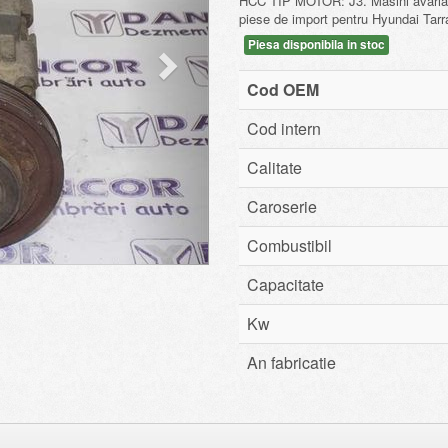
HCC TIP MOTOR: J3. Masini avariat
piese de import pentru Hyundai Tar
Piesa disponibila in stoc
Cod OEM
Cod intern
Calitate
Caroserie
Combustibil
Capacitate
Kw
An fabricatie