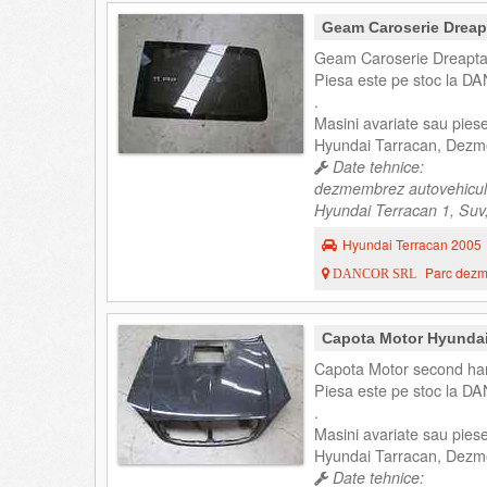
Geam Caroserie Dreap
Geam Caroserie Dreapta 
Piesa este pe stoc la DA
.
Masini avariate sau pie
Hyundai Tarracan, Dezm
Date tehnice:
dezmembrez autovehicul
Hyundai Terracan 1, Suv,
Hyundai Terracan 2005
Parc dezme
DANCOR SRL
Capota Motor Hyundai
Capota Motor second han
Piesa este pe stoc la DA
.
Masini avariate sau pie
Hyundai Tarracan, Dezm
Date tehnice: