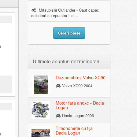
Mitsubishi Outlander - Caut capac
culbutori cu epurator incl...
Cereri piese
u
Ultimele anunturi dezmembrari
Dezmembrez Volvo XC90
Volvo XC90 2004
Motor fara anexe - Dacia
Logan
Dacia Logan 2006
Timononerie cu tija -
Dacia Logan
u