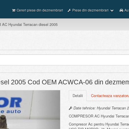
Cereri piese din dezmembrari
Piese din dezmembrari
Au
C Hyundai Terracan diesel 2005
esel 2005 Cod OEM ACWCA-06 din dezmemb
Next
Detalii
Contacteaza vanzatoru
Date tehnice: Hyundai Terracan 2
COMPRESOR AC Hyundai Terracan
Compresor Ac pentru Hyundai Terrac