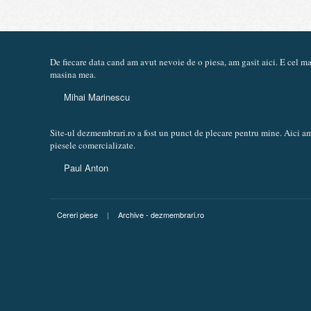
De fiecare data cand am avut nevoie de o piesa, am gasit aici. E cel 
masina mea.
Mihai Marinescu
Site-ul dezmembrari.ro a fost un punct de plecare pentru mine. Aici am
piesele comercializate.
Paul Anton
Cereri piese
|
Archive - dezmembrari.ro