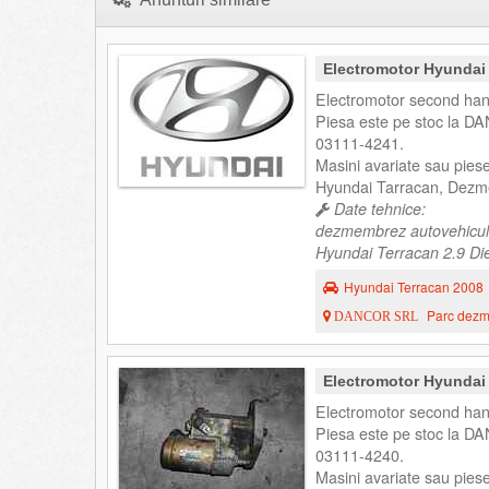
Electromotor Hyundai
Electromotor second han
Piesa este pe stoc la DA
03111-4241.
Masini avariate sau pie
Hyundai Tarracan, Dezm
Date tehnice:
dezmembrez autovehicul
Hyundai Terracan 2.9 Die
Hyundai Terracan 2008
Parc dezme
DANCOR SRL
Electromotor Hyundai
Electromotor second han
Piesa este pe stoc la DA
03111-4240.
Masini avariate sau pie