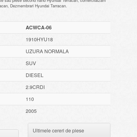
e sau piese second hand Hyundai Terracan, comercilaizam
racan, Dezmembrari Hyundai Tarracan.
ACWCA-06
1910HYU18
UZURA NORMALA
SUV
DIESEL
2.9CRDI
110
2005
Ultimele cereri de piese