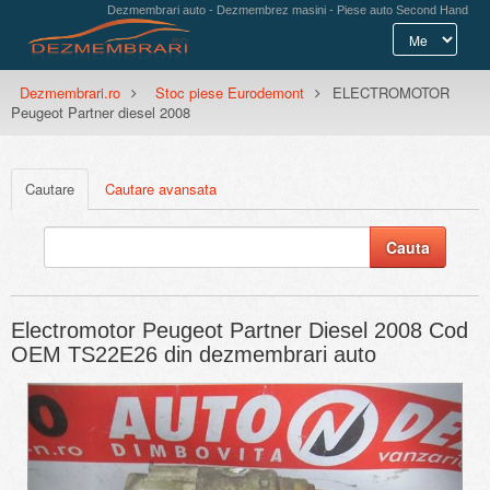
Dezmembrari auto - Dezmembrez masini - Piese auto Second Hand
Dezmembrari.ro
Stoc piese Eurodemont
ELECTROMOTOR
Peugeot Partner diesel 2008
Cautare
Cautare avansata
Electromotor Peugeot Partner Diesel 2008 Cod
OEM TS22E26 din dezmembrari auto
Previous
Next