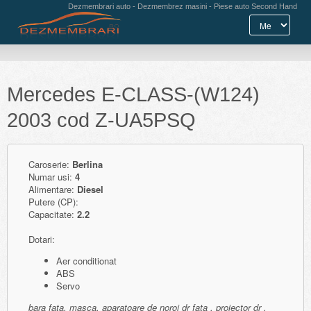
Dezmembrari auto - Dezmembrez masini - Piese auto Second Hand
Mercedes E-CLASS-(W124)
2003 cod Z-UA5PSQ
Caroserie:
Berlina
Numar usi:
4
Alimentare:
Diesel
Putere (CP):
Capacitate:
2.2
Dotari:
Aer conditionat
ABS
Servo
bara fata, masca, aparatoare de noroi dr fata , proiector dr ,