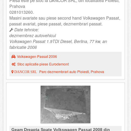
Piesa este pe stoc la DANCOR SRL, din localitatea Ploiesti,
Prahova
0281013260.
Masini avariate sau piese second hand Volkswagen Passat,
passat avariat, piese passat, dezmembrari passat.
Date tehnice:
dezmembrez autovehicul
Volkswagen Passat 1.9TDI Diesel, Berlina, 77 kw, an
fabricatie 2006
Volkswagen Passat 2006
Stoc aplicatie piese Eurodemont
Parc dezmembrari auto Ploiesti, Prahova
DANCOR SRL
Geam Dreapta Spate Volkswagen Passat 2008 din