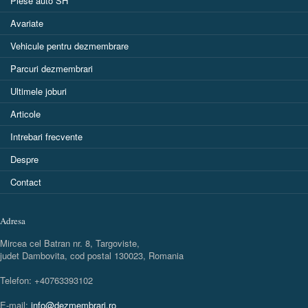
Piese auto SH
Avariate
Vehicule pentru dezmembrare
Parcuri dezmembrari
Ultimele joburi
Articole
Intrebari frecvente
Despre
Contact
Adresa
Mircea cel Batran nr. 8, Targoviste,
judet Dambovita, cod postal 130023, Romania
Telefon: +40763393102
E-mail:
info@dezmembrari.ro