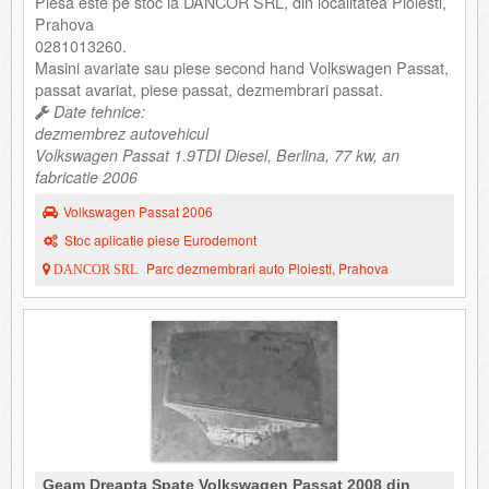
Piesa este pe stoc la DANCOR SRL, din localitatea Ploiesti,
Prahova
0281013260.
Masini avariate sau piese second hand Volkswagen Passat,
passat avariat, piese passat, dezmembrari passat.
Date tehnice:
dezmembrez autovehicul
Volkswagen Passat 1.9TDI Diesel, Berlina, 77 kw, an
fabricatie 2006
Volkswagen Passat 2006
Stoc aplicatie piese Eurodemont
Parc dezmembrari auto Ploiesti, Prahova
DANCOR SRL
Geam Dreapta Spate Volkswagen Passat 2008 din