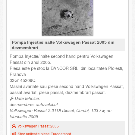
Pompa Injectie/inalte Volkswagen Passat 2005 din
dezmembrari
Pompa Injectie/inalte second hand pentru Volkswagen
Passat din anul 2005.
Piesa este pe stoc la DANCOR SRL, din localitatea Ploiesti,
Prahova
03G145209C.
Masini avariate sau piese second hand Volkswagen Passat,
passat avariat, piese passat, dezmembrari passat.
Date tehnice:
dezmembrez autovehicul
Volkswagen Passat 2.0TDI Diesel, Combi, 103 kw, an
fabricatie 2005
Volkswagen Passat 2005
Stoc aplicatie piese Eurodemont