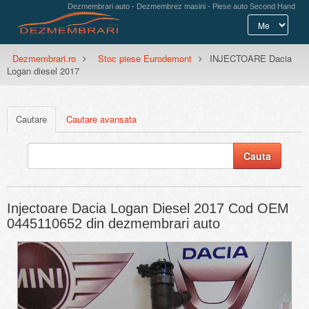
Dezmembrari auto - Dezmembrez masini - Piese auto Second Hand
Dezmembrari.ro
Stoc piese Eurodemont
INJECTOARE Dacia
Logan diesel 2017
Cautare
Cautare avansata
Injectoare Dacia Logan Diesel 2017 Cod OEM
0445110652 din dezmembrari auto
Previous
Next