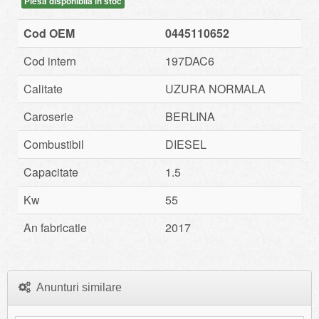
Piesa disponibila in stoc
Cod OEM
0445110652
Cod intern
197DAC6
Calitate
UZURA NORMALA
Caroserie
BERLINA
Combustibil
DIESEL
Capacitate
1.5
Kw
55
An fabricatie
2017
Anunturi similare