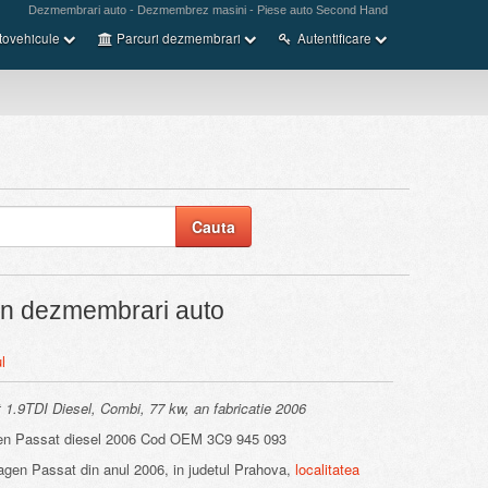
Dezmembrari auto - Dezmembrez masini - Piese auto Second Hand
tovehicule
Parcuri dezmembrari
Autentificare
n dezmembrari auto
l
1.9TDI Diesel, Combi, 77 kw, an fabricatie 2006
Passat diesel 2006 Cod OEM 3C9 945 093
gen Passat din anul 2006, in judetul Prahova,
localitatea