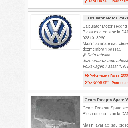
Parc dezme
DANCOR SRL
Calculator Motor Vol
Calculator Motor second
Piesa este pe stoc la DA
0281013260.
Masini avariate sau pies
dezmembrari passat.
Date tehnice:
dezmembrez autovehicul
Volkswagen Passat 1.9TDI
Volkswagen Passat 200
Parc dezme
DANCOR SRL
Geam Dreapta Spate V
Geam Dreapta Spate sec
Piesa este pe stoc la DA
.
Masini avariate sau pies