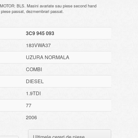
OTOR: BLS. Masini avariate sau piese second hand
 piese passat, dezmembrari passat.
3C9 945 093
183VWA37
UZURA NORMALA
COMBI
DIESEL
1.9TDI
77
2006
Ultimele cereri de piese