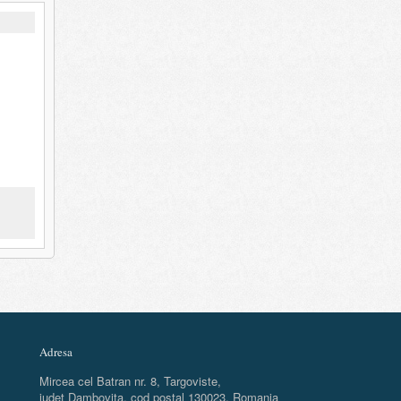
Adresa
Mircea cel Batran nr. 8, Targoviste,
judet Dambovita, cod postal 130023, Romania