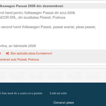
lkswagen Passat 2008 din dezmembrari
nd hand pentru Volkswagen Passat din anul 2008.
NCOR SRL, din localitatea Ploiesti, Prahova
e second hand Volkswagen Passat, passat avariat, piese passat,
lina, an fabricatie 2008
8
Stoc aplicatie piese Eurodemont
mbrari auto Ploiesti, Prahova
mai bun mod de a cauta ceva pentru
Link-uri utile
Comenzi piese