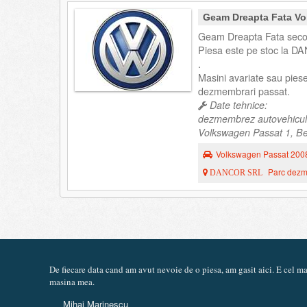
Geam Dreapta Fata Vo
Geam Dreapta Fata seco
Piesa este pe stoc la DA
.
Masini avariate sau pies
dezmembrari passat.
Date tehnice:
dezmembrez autovehicul
Volkswagen Passat 1, Ber
Volkswagen Passat 200
Parc dezme
DANCOR SRL
De fiecare data cand am avut nevoie de o piesa, am gasit aici. E cel 
masina mea.
Mihai Marinescu