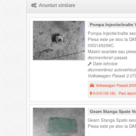
Anunturi similare
Pompa Injectie/inalte
Pompa Injectie/inalte s
Piesa este pe stoc la DA
03G145209C.
Masini avariate sau pies
dezmembrari passat.
Date tehnice:
dezmembrez autovehicul
Volkswagen Passat 2.0TDI
Volkswagen Passat 200
Parc dezme
DANCOR SRL
Geam Stanga Spate Vo
Geam Stanga Spate seco
Piesa este pe stoc la DA
.