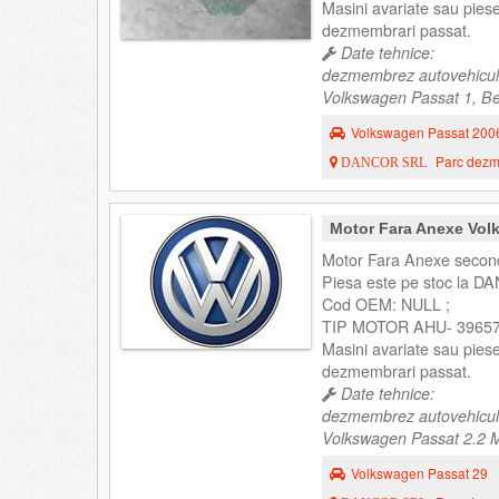
Masini avariate sau pies
dezmembrari passat.
Date tehnice:
dezmembrez autovehicul
Volkswagen Passat 1, Ber
Volkswagen Passat 200
Parc dezme
DANCOR SRL
Motor Fara Anexe Vo
Motor Fara Anexe second
Piesa este pe stoc la DA
Cod OEM: NULL ;
TIP MOTOR AHU- 39657
Masini avariate sau pies
dezmembrari passat.
Date tehnice:
dezmembrez autovehicul
Volkswagen Passat 2.2 Mo
Volkswagen Passat 29