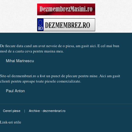
De fiecare data cand am avut nevoie de o piesa, am gasit aici. E cel mai bun
mod de a cauta ceva pentru masina mea.
Mihai Marinescu
Site-ul dezmembrari.ro a fost un punct de plecare pentru mine. Aici am gasit
clienti pentru aproape toate piesele comercializate.
Paul Anton
Cereri piese
|
Archive - dezmembrari.ro
Link-uri utile