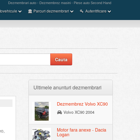
Dezmembrari auto - Dezmembrez masini - Piese auto Second Hand
tovehicule
Parcuri dezmembrari
Autentificare
Ultimele anunturi dezmembrari
Dezmembrez Volvo XC90
Volvo XC90 2004
Motor fara anexe - Dacia
eo,
Logan