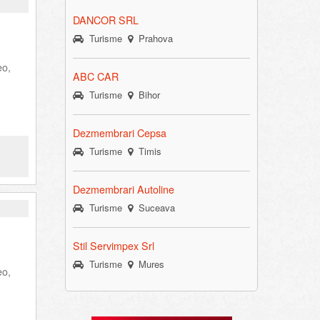
DANCOR SRL
Turisme
Prahova
eo,
ABC CAR
Turisme
Bihor
Dezmembrari Cepsa
Turisme
Timis
Dezmembrari Autoline
Turisme
Suceava
Stil Servimpex Srl
Turisme
Mures
eo,