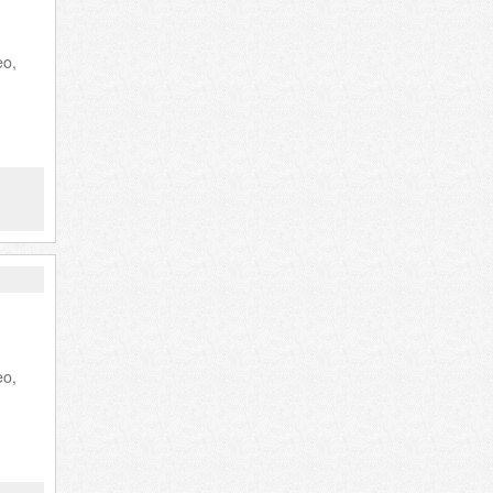
eo,
eo,