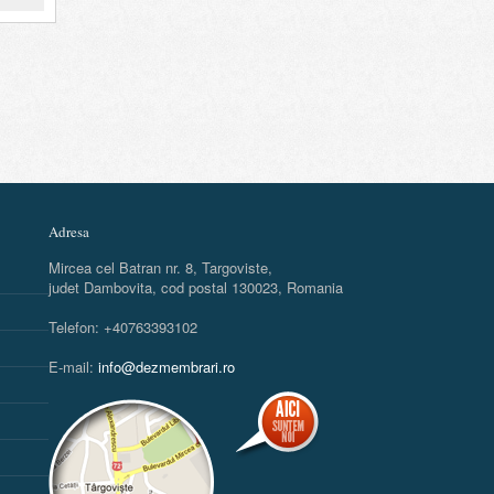
Adresa
Mircea cel Batran nr. 8, Targoviste,
judet Dambovita, cod postal 130023, Romania
Telefon: +40763393102
E-mail:
info@dezmembrari.ro