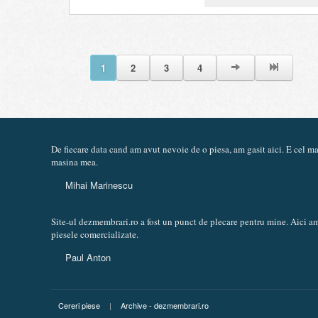
1
2
3
4
De fiecare data cand am avut nevoie de o piesa, am gasit aici. E cel 
masina mea.
Mihai Marinescu
Site-ul dezmembrari.ro a fost un punct de plecare pentru mine. Aici am
piesele comercializate.
Paul Anton
Cereri piese
|
Archive - dezmembrari.ro