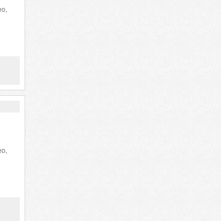
eo,
eo,